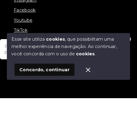
Facebook
Youtube
TikTok
Esse site utiliza
cookies
, que possibilitam uma
melhor experiência de navegação.
Ao continuar,
Fale com um de nossos consultores! Estamos
prontos para atende-lo e orienta-lo!
você concorda com o uso de
cookies
.
© Copyright 2026 - JDF NEGOCIOS IMOBILIARIOS -
Todos os direitos reservados
1
Concordo, continuar
SITE PARA IMOBILIARIA
Início
Histórico
Favoritos