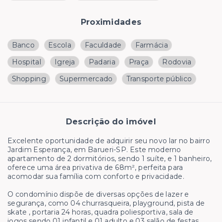
Proximidades
Banco
Escola
Faculdade
Farmácia
Hospital
Igreja
Padaria
Praça
Rodovia
Shopping
Supermercado
Transporte público
Descrição do imóvel
Excelente oportunidade de adquirir seu novo lar no bairro
Jardim Esperança, em Barueri-SP. Este moderno
apartamento de 2 dormitórios, sendo 1 suíte, e 1 banheiro,
oferece uma área privativa de 68m², perfeita para
acomodar sua família com conforto e privacidade.
O condomínio dispõe de diversas opções de lazer e
segurança, como 04 churrasqueira, playground, pista de
skate , portaria 24 horas, quadra poliesportiva, sala de
jogos sendo 01 infantil e 01 adulto e 03 salão de festas,