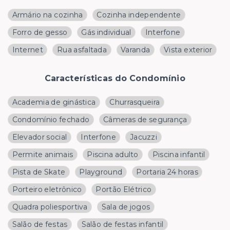
Armário na cozinha
Cozinha independente
Forro de gesso
Gás individual
Interfone
Internet
Rua asfaltada
Varanda
Vista exterior
Características do Condomínio
Academia de ginástica
Churrasqueira
Condomínio fechado
Câmeras de segurança
Elevador social
Interfone
Jacuzzi
Permite animais
Piscina adulto
Piscina infantil
Pista de Skate
Playground
Portaria 24 horas
Porteiro eletrônico
Portão Elétrico
Quadra poliesportiva
Sala de jogos
Salão de festas
Salão de festas infantil