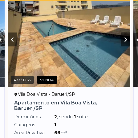
Ref.:
1363
VENDA
Vila Boa Vista - Barueri/SP
Apartamento em Vila Boa Vista,
Barueri/SP
Dormitórios
2
, sendo
1
suíte
Garagens
1
Área Privativa
66
m²