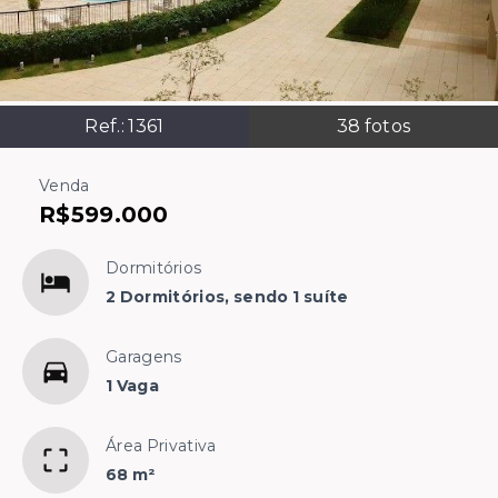
Ref.:
1361
38
fotos
Venda
R$599.000
Dormitórios
2 Dormitórios, sendo 1 suíte
Garagens
1 Vaga
Área Privativa
68 m²