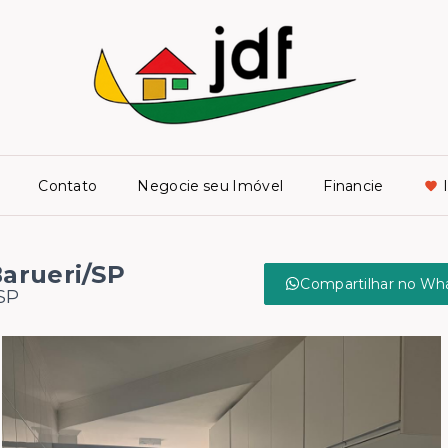
Contato
Negocie seu Imóvel
Financie
Barueri/SP
Compartilhar no Wh
/SP