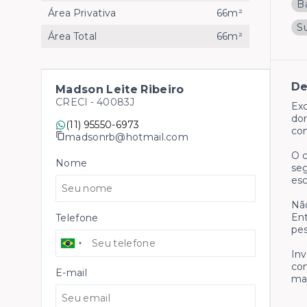
B
Área Privativa
66m²
S
Área Total
66m²
De
Madson Leite Ribeiro
CRECI -
40083J
Exc
dor
(11) 95550-6973
con
madsonrb@hotmail.com
O c
Nome
seg
esc
Não
Ent
Telefone
pes
Inv
co
E-mail
mai