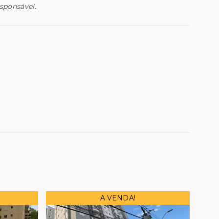
esponsável.
A VENDA!