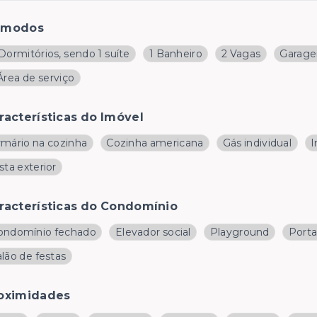
ômodos
Dormitórios, sendo 1 suíte
1 Banheiro
2 Vagas
Garage
Área de serviço
racterísticas do Imóvel
rmário na cozinha
Cozinha americana
Gás individual
I
sta exterior
racterísticas do Condomínio
ondomínio fechado
Elevador social
Playground
Porta
lão de festas
oximidades