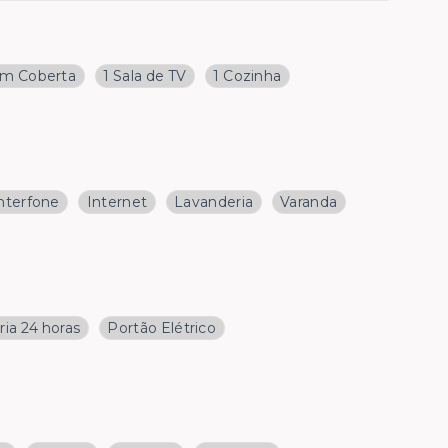
m Coberta
1 Sala de TV
1 Cozinha
nterfone
Internet
Lavanderia
Varanda
ria 24 horas
Portão Elétrico