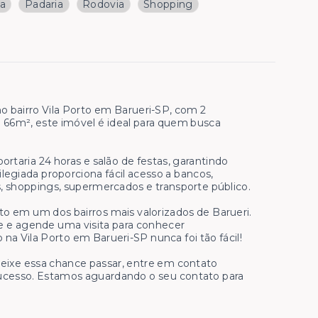
ja
Padaria
Rodovia
Shopping
 bairro Vila Porto em Barueri-SP, com 2
e 66m², este imóvel é ideal para quem busca
taria 24 horas e salão de festas, garantindo
vilegiada proporciona fácil acesso a bancos,
ias, shoppings, supermercados e transporte público.
to em um dos bairros mais valorizados de Barueri.
te e agende uma visita para conhecer
 Vila Porto em Barueri-SP nunca foi tão fácil!
 deixe essa chance passar, entre em contato
cesso. Estamos aguardando o seu contato para