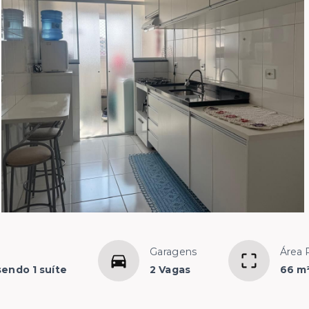
Garagens
Área 
sendo 1 suíte
2 Vagas
66 m