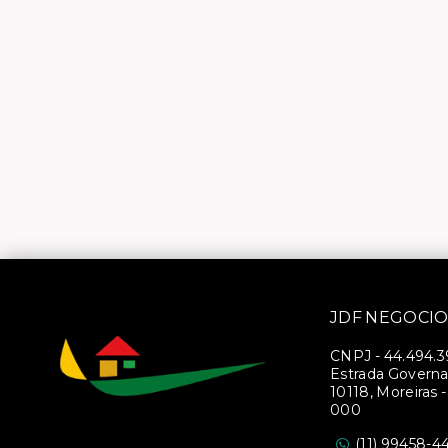
JDF NEGOCIO
CNPJ
-
44.494.
Estrada Governa
10118, Moreiras 
000
(11) 99458-4