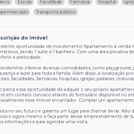
anco
Escola
Faculdade
Farmácia
Hospital
Igre
upermercado
Transporte público
scrição do imóvel
elente oportunidade de investimento! Apartamento à venda no
mitórios, sendo 1 suíte e 1 banheiro. Com uma área privativa d
forto e praticidade.
ondomínio oferece diversas comodidades, como playground, por
urança e lazer para toda a família. Além disso, a localização pri
olas, faculdades, farmácias, hospitais, igrejas, padarias, rodov
 perca essa oportunidade de adquirir o seu próprio apartamen
re em contato conosco através do formulário disponível no si
soalmente esse imóvel encantador. Comprar um apartamento na
ista no seu futuro e garanta um lugar para chamar de lar. Não
nosco agora mesmo e faça parte desse empreendimento de su
s informações e para agendar uma visita.