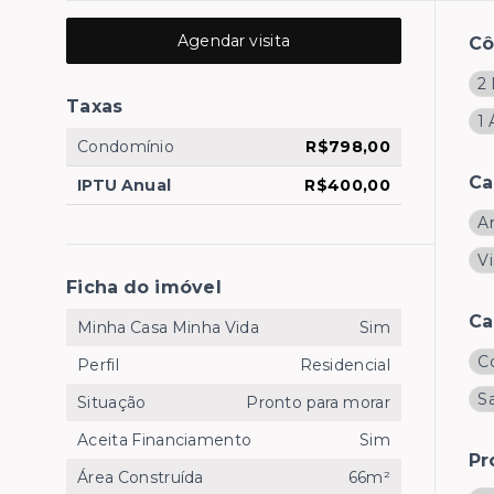
Agendar visita
C
2 
Taxas
1 
Condomínio
R$798,00
Ca
IPTU Anual
R$400,00
A
Vi
Ficha do imóvel
Ca
Minha Casa Minha Vida
Sim
C
Perfil
Residencial
Sa
Situação
Pronto para morar
Aceita Financiamento
Sim
Pr
Área Construída
66m²