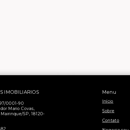
S IMOBILIARIOS
Menu
Início
397/0001-90
dor Mario Covas,
Sobre
- Mairinque/SP, 18120-
Contato
482
Negocie seu