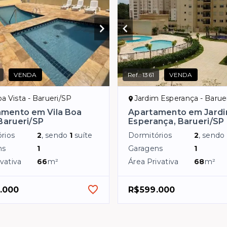
VENDA
Ref.:
1361
VENDA
oa Vista - Barueri/SP
Jardim Esperança - Barue
amento em Vila Boa
Apartamento em Jard
 Barueri/SP
Esperança, Barueri/SP
rios
2
, sendo
1
suíte
Dormitórios
2
, sendo
ns
1
Garagens
1
vativa
66
m²
Área Privativa
68
m²
.000
R$599.000