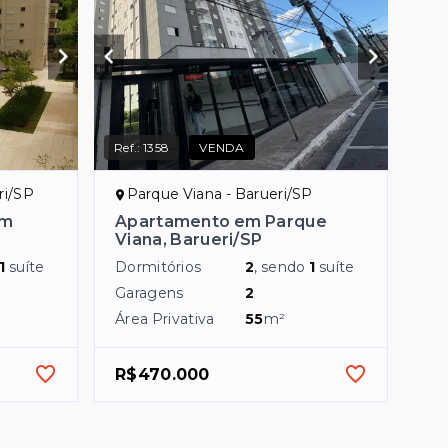
Ref.:
1358
VENDA
ri/SP
Parque Viana - Barueri/SP
im
Apartamento em Parque
Viana, Barueri/SP
1
suíte
Dormitórios
2
, sendo
1
suíte
Garagens
2
Área Privativa
55
m²
R$470.000