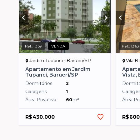
Ref.:
1359
VENDA
Ref.:
1363
Jardim Tupanci - Barueri/SP
Vila B
Apartamento em Jardim
Apart
Tupanci, Barueri/SP
Vista,
Dormitórios
2
Dormitó
Garagens
1
Garage
Área Privativa
60
m²
Área Pri
R$430.000
R$600