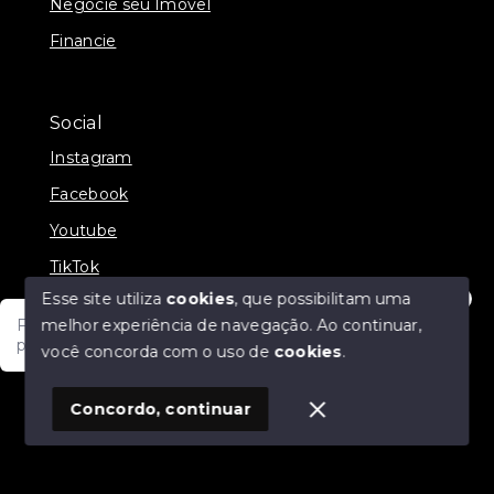
Negocie seu Imóvel
Financie
Social
Instagram
Facebook
Youtube
TikTok
Esse site utiliza
cookies
, que possibilitam uma
melhor experiência de navegação.
Ao continuar,
Fale com um de nossos consultores! Estamos
prontos para atende-lo e orienta-lo!
você concorda com o uso de
cookies
.
© Copyright 2026 - JDF NEGOCIOS IMOBILIARIOS -
Todos os direitos reservados
1
Concordo, continuar
SITE PARA IMOBILIARIA