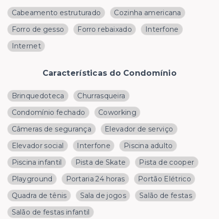
Cabeamento estruturado
Cozinha americana
Forro de gesso
Forro rebaixado
Interfone
Internet
Características do Condomínio
Brinquedoteca
Churrasqueira
Condomínio fechado
Coworking
Câmeras de segurança
Elevador de serviço
Elevador social
Interfone
Piscina adulto
Piscina infantil
Pista de Skate
Pista de cooper
Playground
Portaria 24 horas
Portão Elétrico
Quadra de tênis
Sala de jogos
Salão de festas
Salão de festas infantil