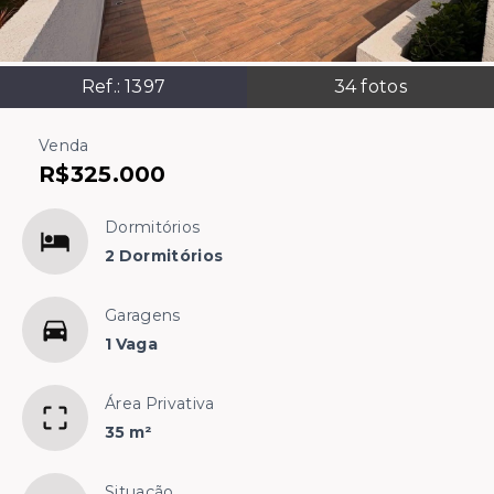
Ref.:
1397
34
fotos
Venda
R$325.000
Dormitórios
2 Dormitórios
Garagens
1 Vaga
Área Privativa
35 m²
Situação