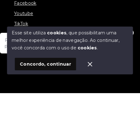
Facebook
Youtube
TikTok
Esse site utiliza
cookies
, que possibilitam uma
melhor experiência de navegação.
Ao continuar,
Fale com um de nossos consultores! Estamos
prontos para atende-lo e orienta-lo!
você concorda com o uso de
cookies
.
© Copyright 2026 - JDF NEGOCIOS IMOBILIARIOS -
Todos os direitos reservados
1
Concordo, continuar
SITE PARA IMOBILIARIA
Início
Histórico
Favoritos