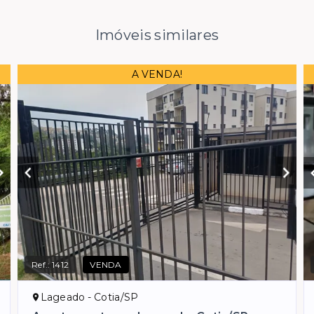
Imóveis similares
A VENDA!
Ref.:
1412
VENDA
Lageado - Cotia/SP