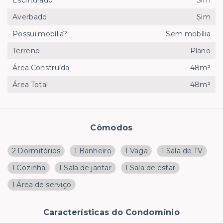
Escriturado
Sim
Averbado
Sim
Possui mobília?
Sem mobília
Terreno
Plano
Área Construída
48m²
Área Total
48m²
Cômodos
2 Dormitórios
1 Banheiro
1 Vaga
1 Sala de TV
1 Cozinha
1 Sala de jantar
1 Sala de estar
1 Área de serviço
Características do Condomínio