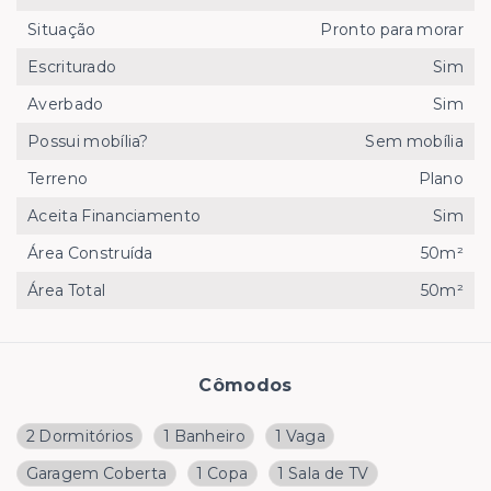
Situação
Pronto para morar
Escriturado
Sim
Averbado
Sim
Possui mobília?
Sem mobília
Terreno
Plano
Aceita Financiamento
Sim
Área Construída
50m²
Área Total
50m²
Cômodos
2 Dormitórios
1 Banheiro
1 Vaga
Garagem Coberta
1 Copa
1 Sala de TV