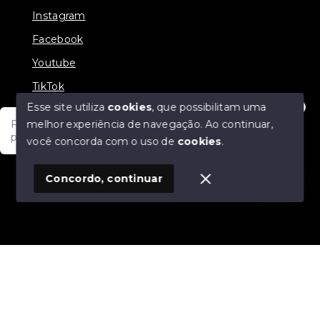
Instagram
Facebook
Youtube
TikTok
Esse site utiliza
cookies
, que possibilitam uma
melhor experiência de navegação.
Ao continuar,
Fale com um de nossos consultores! Estamos
prontos para atende-lo e orienta-lo!
você concorda com o uso de
cookies
.
© Copyright 2026 - JDF NEGOCIOS IMOBILIARIOS -
Todos os direitos reservados
1
Concordo, continuar
SITE PARA IMOBILIARIA
Início
Histórico
Favoritos