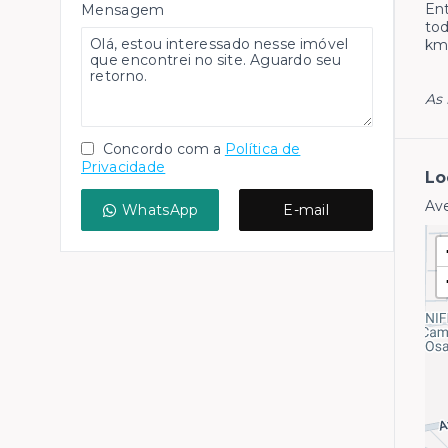
Ent
Mensagem
tod
km 
As 
Concordo com a
Política de
Privacidade
Lo
Ave
WhatsApp
E-mail