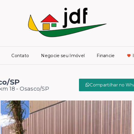
Contato
Negocie seu Imóvel
Financie
co/SP
Compartilhar no Wh
km 18 - Osasco/SP