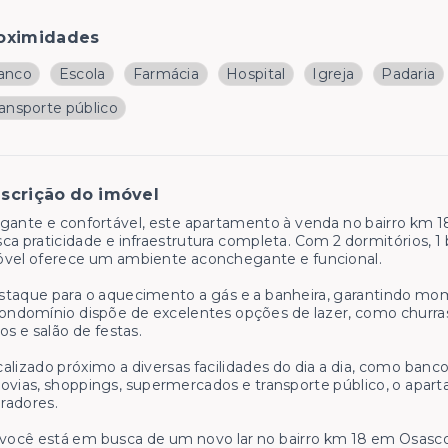
oximidades
anco
Escola
Farmácia
Hospital
Igreja
Padaria
ransporte público
scrição do imóvel
gante e confortável, este apartamento à venda no bairro km 
ca praticidade e infraestrutura completa. Com 2 dormitórios, 1
óvel oferece um ambiente aconchegante e funcional.
taque para o aquecimento a gás e a banheira, garantindo mo
ondomínio dispõe de excelentes opções de lazer, como churrasq
os e salão de festas.
alizado próximo a diversas facilidades do dia a dia, como bancos,
ovias, shoppings, supermercados e transporte público, o apar
radores.
você está em busca de um novo lar no bairro km 18 em Osasco-