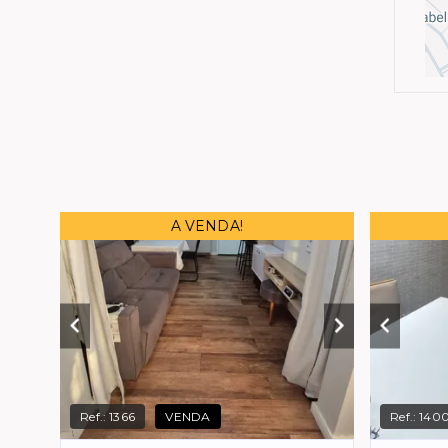
A VENDA!
Ref.:
1366
VENDA
Ref.:
140