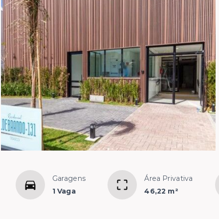
Garagens
Área Privativa
1 Vaga
46,22 m²