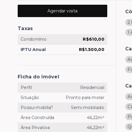
Agendar visita
C
2
Taxas
1 
Condomínio
R$610,00
Ca
IPTU Anual
R$1.500,00
A
F
Ficha do imóvel
Ca
Perfil
Residencial
A
Situação
Pronto para morar
C
Possui mobília?
Semi-mobiliado
P
Área Construída
46,22m²
Q
Área Privativa
46,22m²