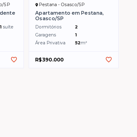
co/SP
Pestana - Osasco/SP
idente
Apartamento em Pestana,
Osasco/SP
1
suíte
Dormitórios
2
Garagens
1
Área Privativa
52
m²
R$390.000