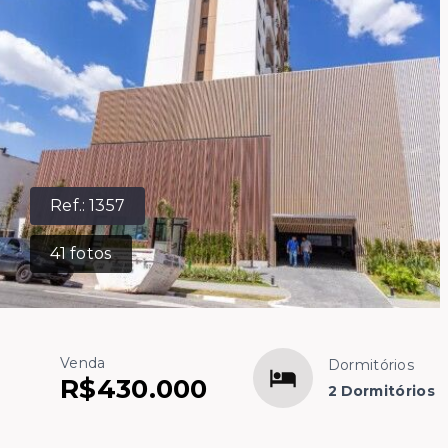
Ref.:
1357
41
fotos
Venda
Dormitórios
R$430.000
2 Dormitórios