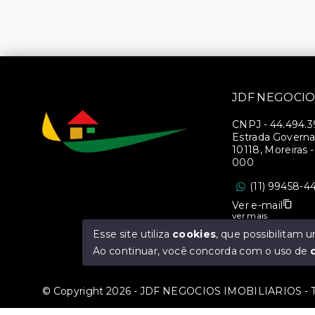
JDF NEGOCIO
CNPJ
-
44.494.
Estrada Governa
10118, Moreiras 
000
(11) 99458-4
Ver e-mail
ver mais
Esse site utiliza
cookies
, que possibilitam
CRECI 40083-J
Ao continuar, você concorda com o uso de
© Copyright 2026 - JDF NEGOCIOS IMOBILIARIOS - To