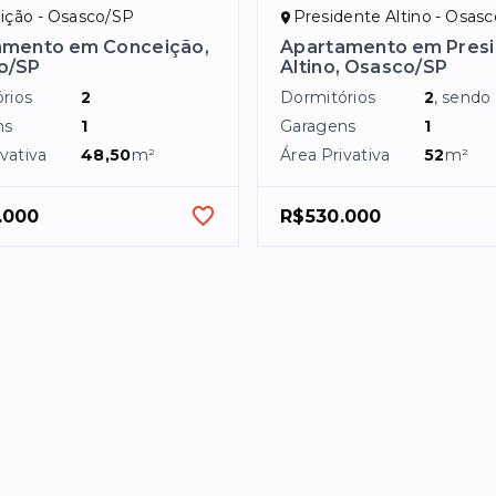
ição - Osasco/SP
Presidente Altino - Osas
amento em Conceição,
Apartamento em Pres
o/SP
Altino, Osasco/SP
rios
2
Dormitórios
2
, sendo
ns
1
Garagens
1
vativa
48,50
m²
Área Privativa
52
m²
.000
R$530.000