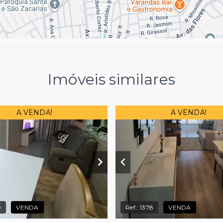
Imóveis similares
A VENDA!
A VENDA!
0
VENDA
Ref.:
1378
VENDA