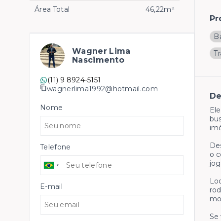
Área Total
46,22m²
Pr
B
Wagner Lima
T
Nascimento
(11) 9 8924-5151
wagnerlima1992@hotmail.com
De
Nome
Ele
bus
im
Des
Telefone
o c
jog
Loc
E-mail
rod
mo
Se 