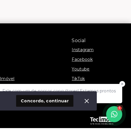
Social
Instagram
Facebook
Youtube
 Imóvel
TikTok
Fale com um de nossos consultores! Estamos prontos
para atende-lo e orienta-lo!
Concordo, continuar
1
SITE PARA IMOBILIARIA