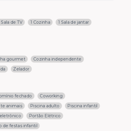
1 Sala de TV
1 Cozinha
1 Sala de jantar
nha gourmet
Cozinha independente
nda
Zelador
omínio fechado
Coworking
te animais
Piscina adulto
Piscina infantil
 eletrônico
Portão Elétrico
o de festas infantil