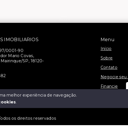
S IMOBILIARIOS
Menu
Início
397/0001-90
dor Mario Covas,
Sobre
- Mairinque/SP, 18120-
Contato
482
Negocie seu
Financie
 uma melhor experiência de navegação.
cookies
.
dos os direitos reservados