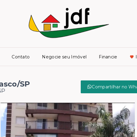
Contato
Negocie seu Imóvel
Financie
asco/SP
Compartilhar no Wh
SP