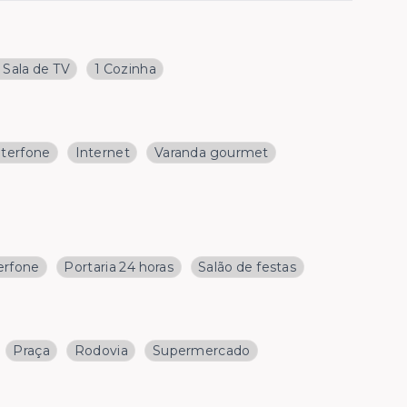
1 Sala de TV
1 Cozinha
nterfone
Internet
Varanda gourmet
erfone
Portaria 24 horas
Salão de festas
Praça
Rodovia
Supermercado