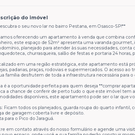
scrição do imóvel
escubra o seu novo lar no bairro Pestana, em Osasco-SP!**
amos oferecendo um apartamento à venda que combina confort
heiro, este espaço de 52m² apresenta uma varanda gourmet, 
domínio, planejado para atender às suas necessidades, conta c
nquedoteca, churrasqueira, salão de festas e portaria 24 hora
alizado em uma região estratégica, este apartamento está próx
ejas, padarias, praças, rodovias e supermercados. O acesso ao t
ua família desfrutem de toda a infraestrutura necessária para o d
a é a oportunidade perfeita para quem deseja **comprar apar
ca a chance de conferir de perto tudo o que este imóvel tem a 
odidades disponíveis, este apartamento pode ser o lar que v
: Ficam todos os planejados, guarda roupa do quarto infantil, 
a de garagem coberta livre e depósito.
ta para o Pico do Jaraguá.
re em contato através do nosso formulário e agende uma visita
 novo espaço, onde você e sua família poderão construir mom