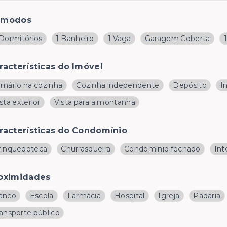
ômodos
 Dormitórios
1 Banheiro
1 Vaga
Garagem Coberta
racterísticas do Imóvel
rmário na cozinha
Cozinha independente
Depósito
I
sta exterior
Vista para a montanha
racterísticas do Condomínio
rinquedoteca
Churrasqueira
Condomínio fechado
Int
oximidades
anco
Escola
Farmácia
Hospital
Igreja
Padaria
ransporte público