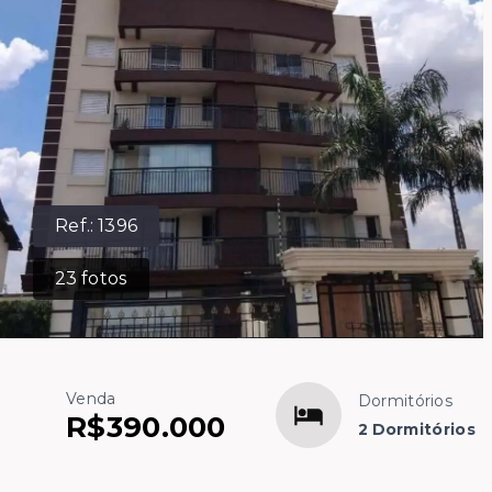
Ref.:
1396
23
fotos
Venda
Dormitórios
R$390.000
2 Dormitórios