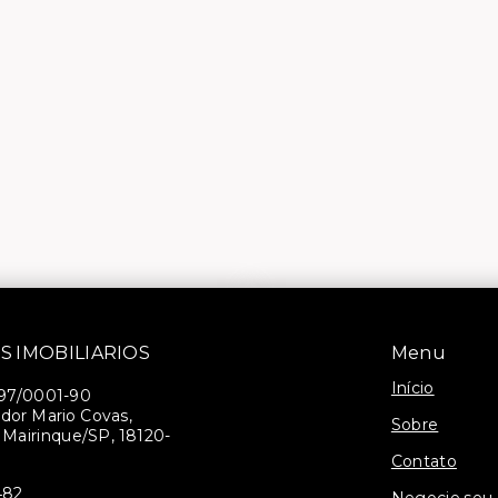
S IMOBILIARIOS
Menu
Início
397/0001-90
dor Mario Covas,
Sobre
- Mairinque/SP, 18120-
Contato
482
Negocie seu