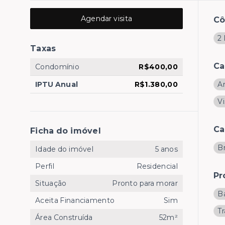
Agendar visita
C
2
Taxas
Ca
Condomínio
R$400,00
IPTU Anual
R$1.380,00
A
Vi
Ca
Ficha do imóvel
B
Idade do imóvel
5 anos
Perfil
Residencial
Pr
Situação
Pronto para morar
B
Aceita Financiamento
Sim
T
Área Construída
52m²