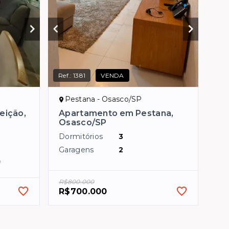
Ref.:
1381
VENDA
Pestana - Osasco/SP
eição,
Apartamento em Pestana,
Osasco/SP
Dormitórios
3
Garagens
2
²
R$800.000
R$700.000