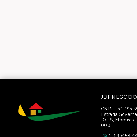
JDF NEGOCIO
CNPJ
-
44.494.
Estrada Governa
10118, Moreiras 
000
(11) 99458-4