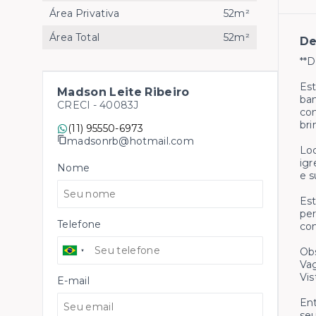
Área Privativa
52m²
Área Total
52m²
De
**D
Est
Madson Leite Ribeiro
ban
CRECI -
40083J
con
bri
(11) 95550-6973
madsonrb@hotmail.com
Loc
igr
Nome
e s
Est
per
Telefone
com
Obs
Vag
Vis
E-mail
Ent
seu