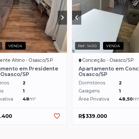
VENDA
Ref.:
1400
VENDA
ente Altino - Osasco/SP
Conceição - Osasco/SP
amento em Presidente
Apartamento em Conc
, Osasco/SP
Osasco/SP
rios
2
Dormitórios
2
ns
1
Garagens
1
vativa
48
m²
Área Privativa
48,50
m
.400
R$339.000