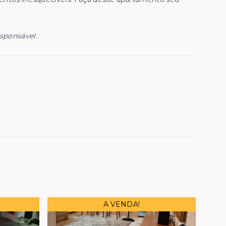
esponsável.
A VENDA!