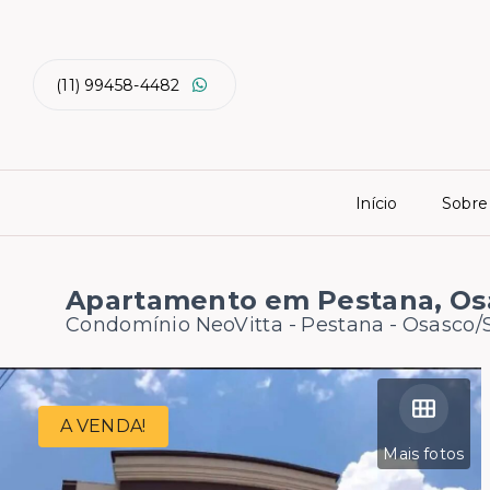
(11) 99458-4482
Início
Sobre
Apartamento em Pestana, Os
Condomínio NeoVitta -
Pestana - Osasco/
A VENDA!
Mais fotos