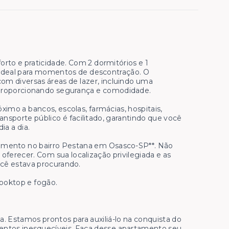
o e praticidade. Com 2 dormitórios e 1
ideal para momentos de descontração. O
om diversas áreas de lazer, incluindo uma
s, proporcionando segurança e comodidade.
imo a bancos, escolas, farmácias, hospitais,
ransporte público é facilitado, garantindo que você
ia a dia.
tamento no bairro Pestana em Osasco-SP**. Não
oferecer. Com sua localização privilegiada e as
ocê estava procurando.
cooktop e fogão.
. Estamos prontos para auxiliá-lo na conquista do
entos inesquecíveis. Faça desse apartamento seu