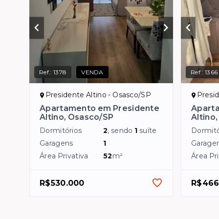
Ref.:
1378
VENDA
Ref.:
1366
Presidente Altino - Osasco/SP
Presid
Apartamento em Presidente
Apart
Altino, Osasco/SP
Altino
Dormitórios
2
, sendo
1
suíte
Dormitó
Garagens
1
Garage
Área Privativa
52
m²
Área Pri
R$530.000
R$466