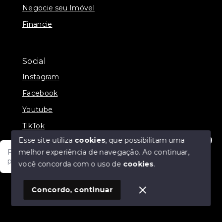
Negocie seu Imóvel
Financie
Social
Instagram
Facebook
Youtube
TikTok
Esse site utiliza
cookies
, que possibilitam uma
melhor experiência de navegação.
Ao continuar,
Fale com um de nossos consultores! Estamos
prontos para atende-lo e orienta-lo!
você concorda com o uso de
cookies
.
© Copyright 2026 - JDF NEGOCIOS IMOBILIARIOS -
Todos os direitos reservados
1
Concordo, continuar
SITE PARA IMOBILIARIA