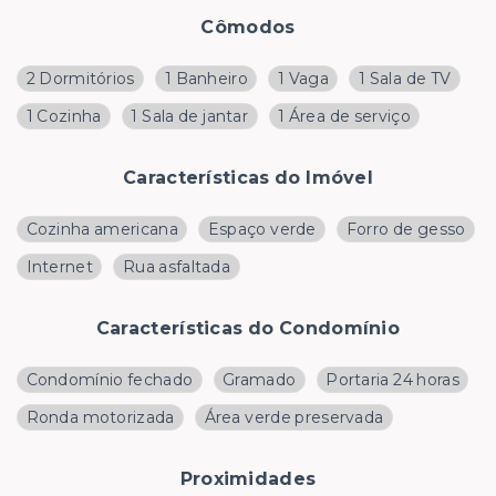
Cômodos
2 Dormitórios
1 Banheiro
1 Vaga
1 Sala de TV
1 Cozinha
1 Sala de jantar
1 Área de serviço
Características do Imóvel
Cozinha americana
Espaço verde
Forro de gesso
Internet
Rua asfaltada
Características do Condomínio
Condomínio fechado
Gramado
Portaria 24 horas
Ronda motorizada
Área verde preservada
Proximidades