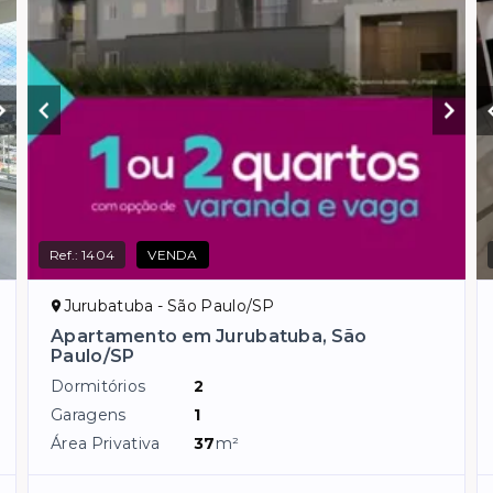
Ref.:
1404
VENDA
Jurubatuba - São Paulo/SP
Apartamento em Jurubatuba, São
Paulo/SP
Dormitórios
2
Garagens
1
Área Privativa
37
m²