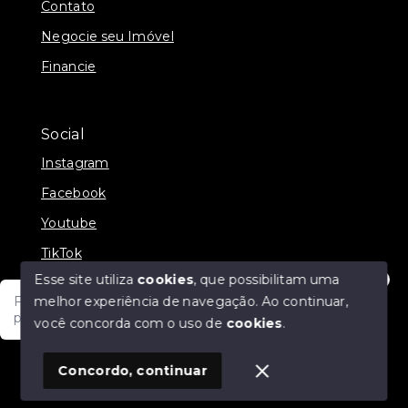
Contato
Negocie seu Imóvel
Financie
Social
Instagram
Facebook
Youtube
TikTok
Esse site utiliza
cookies
, que possibilitam uma
melhor experiência de navegação.
Ao continuar,
Fale com um de nossos consultores! Estamos
prontos para atende-lo e orienta-lo!
você concorda com o uso de
cookies
.
© Copyright 2026 - JDF NEGOCIOS IMOBILIARIOS -
Todos os direitos reservados
1
Concordo, continuar
SITE PARA IMOBILIARIA