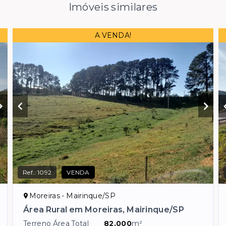
Imóveis similares
A VENDA!
Ref.:
1092
VENDA
Moreiras - Mairinque/SP
Área Rural em Moreiras, Mairinque/SP
Terreno Área Total
82.000
m²