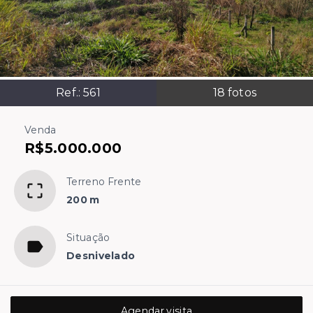
Ref.:
561
18
fotos
Venda
R$5.000.000
Terreno Frente
200 m
Situação
Desnivelado
Agendar visita