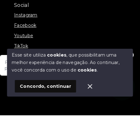
Social
Instagram
Facebook
Youtube
TikTok
Esse site utiliza
cookies
, que possibilitam uma
melhor experiência de navegação.
Ao continuar,
Fale com um de nossos consultores! Estamos
prontos para atende-lo e orienta-lo!
você concorda com o uso de
cookies
.
© Copyright 2026 - JDF NEGOCIOS IMOBILIARIOS -
Todos os direitos reservados
1
Concordo, continuar
SITE PARA IMOBILIARIA
Início
Histórico
Favoritos