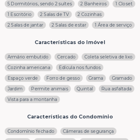
5 Dormitórios, sendo 2 suítes
2 Banheiros
1 Closet
1 Escritório
2 Salas de TV
2 Cozinhas
2 Salas de jantar
2 Salas de estar
1 Área de serviço
Características do Imóvel
Armário embutido
Cercado
Coleta seletiva de lixo
Cozinha americana
Edícula nos fundos
Espaço verde
Forro de gesso
Grama
Gramado
Jardim
Permite animais
Quintal
Rua asfaltada
Vista para a montanha
Características do Condomínio
Condomínio fechado
Câmeras de segurança