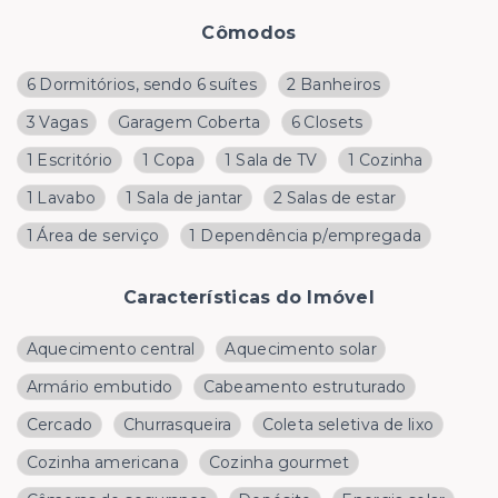
Cômodos
6 Dormitórios, sendo 6 suítes
2 Banheiros
3 Vagas
Garagem Coberta
6 Closets
1 Escritório
1 Copa
1 Sala de TV
1 Cozinha
1 Lavabo
1 Sala de jantar
2 Salas de estar
1 Área de serviço
1 Dependência p/empregada
Características do Imóvel
Aquecimento central
Aquecimento solar
Armário embutido
Cabeamento estruturado
Cercado
Churrasqueira
Coleta seletiva de lixo
Cozinha americana
Cozinha gourmet