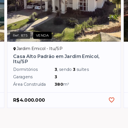
Ref.:
875
VENDA
Jardim Emicol - Itu/SP
Casa Alto Padrão em Jardim Emicol,
Itu/SP
Dormitórios
3
, sendo
3
suítes
Garagens
3
Área Construída
380
m²
R$4.000.000