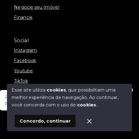
Negocie seu Imóvel
Financie
Social
Instagram
Facebook
Youtube
TikTok
Esse site utiliza
cookies
, que possibilitam uma
melhor experiência de navegação.
Ao continuar,
Fale com um de nossos consultores! Estamos
prontos para atende-lo e orienta-lo!
você concorda com o uso de
cookies
.
© Copyright 2026 - JDF NEGOCIOS IMOBILIARIOS -
Todos os direitos reservados
1
Concordo, continuar
SITE PARA IMOBILIARIA