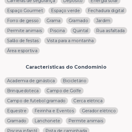
Câmeras de segurança
Depósito
Energia solar
Espaço Gourmet
Espaço verde
Fechadura digital
Forro de gesso
Grama
Gramado
Jardim
Permite animais
Piscina
Quintal
Rua asfaltada
Salão de festas
Vista para a montanha
Área esportiva
Características do Condomínio
Academia de ginástica
Bicicletário
Brinquedoteca
Campo de Golfe
Campo de futebol gramado
Cerca elétrica
Equestre
Feirinha e Eventos
Gerador elétrico
Gramado
Lanchonete
Permite animais
Piscina infantil
Pista de caminhada