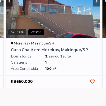
Ref.:
1269
VENDA
Moreiras - Mairinque/SP
Casa Chalé em Moreiras, Mairinque/SP
Dormitórios
3
, sendo
1
suíte
Garagens
1
Área Construída
100
m²
R$650.000