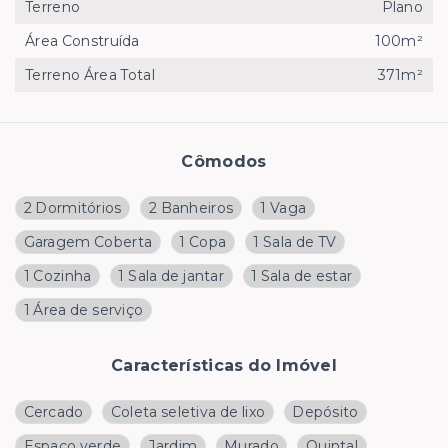
Terreno
Plano
Área Construída
100m²
Terreno Área Total
371m²
Cômodos
2 Dormitórios
2 Banheiros
1 Vaga
Garagem Coberta
1 Copa
1 Sala de TV
1 Cozinha
1 Sala de jantar
1 Sala de estar
1 Área de serviço
Características do Imóvel
Cercado
Coleta seletiva de lixo
Depósito
Espaço verde
Jardim
Murado
Quintal