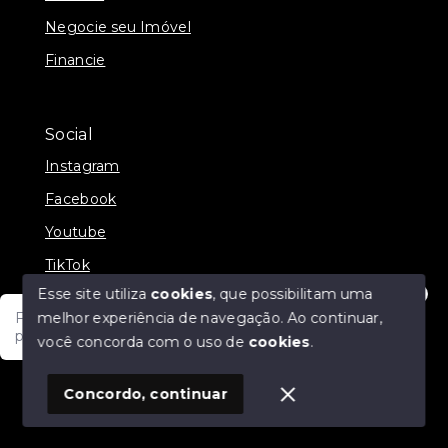
Negocie seu Imóvel
Financie
Social
Instagram
Facebook
Youtube
TikTok
Esse site utiliza
cookies
, que possibilitam uma
melhor experiência de navegação.
Ao continuar,
Fale com um de nossos consultores! Estamos
prontos para atende-lo e orienta-lo!
você concorda com o uso de
cookies
.
© Copyright 2026 - JDF NEGOCIOS IMOBILIARIOS -
Todos os direitos reservados
1
Concordo, continuar
SITE PARA IMOBILIARIA