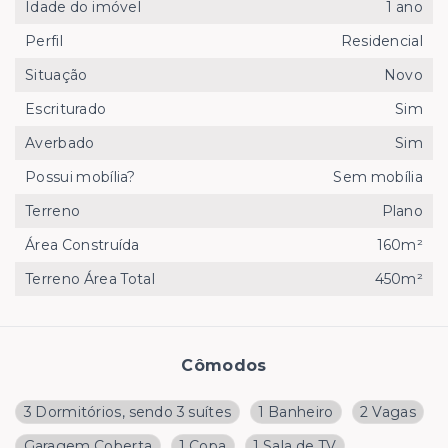
Idade do imóvel
1 ano
Perfil
Residencial
Situação
Novo
Escriturado
Sim
Averbado
Sim
Possui mobília?
Sem mobília
Terreno
Plano
Área Construída
160m²
Terreno Área Total
450m²
Cômodos
3 Dormitórios, sendo 3 suítes
1 Banheiro
2 Vagas
Garagem Coberta
1 Copa
1 Sala de TV