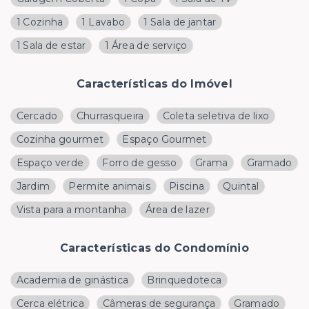
1 Cozinha
1 Lavabo
1 Sala de jantar
1 Sala de estar
1 Área de serviço
Características do Imóvel
Cercado
Churrasqueira
Coleta seletiva de lixo
Cozinha gourmet
Espaço Gourmet
Espaço verde
Forro de gesso
Grama
Gramado
Jardim
Permite animais
Piscina
Quintal
Vista para a montanha
Área de lazer
Características do Condomínio
Academia de ginástica
Brinquedoteca
Cerca elétrica
Câmeras de segurança
Gramado