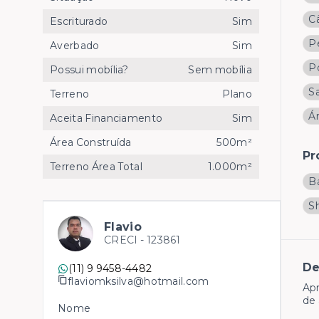
C
Escriturado
Sim
P
Averbado
Sim
Po
Possui mobília?
Sem mobília
Sa
Terreno
Plano
Á
Aceita Financiamento
Sim
Área Construída
500m²
Pr
Terreno Área Total
1.000m²
B
S
Flavio
CRECI -
123861
De
(11) 9 9458-4482
flaviomksilva@hotmail.com
Apr
de 
Nome