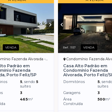
VENDA
Ref.:
1157
VENDA
io Fazenda Alvorada - Porto Feliz/SP
Condomínio Fazenda Alvorada - Porto
lto Padrão em
Casa Alto Padrão em
mínio Fazenda
Condomínio Fazenda
da, Porto Feliz/SP
Alvorada, Porto Feliz/
rios
5
, sendo
5
Dormitórios
5
, send
suítes
suítes
ns
3
Garagens
3
465
m²
Área
500
m²
ída
Construída