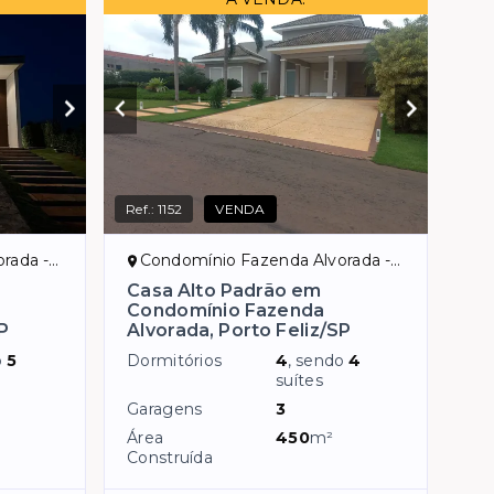
Ref.:
1152
VENDA
 Feliz/SP
Condomínio Fazenda Alvorada - Porto Feliz/SP
Casa Alto Padrão em
Condomínio Fazenda
SP
Alvorada, Porto Feliz/SP
o
5
Dormitórios
4
, sendo
4
suítes
Garagens
3
Área
450
m²
Construída