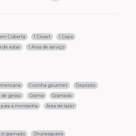
em Coberta
1 Closet
1 Copa
a de estar
1 Área de serviço
americana
Cozinha gourmet
Depósito
o de gesso
Grama
Gramado
a para a montanha
Área de lazer
bol gramado
Churrasqueira