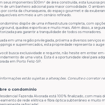
 seus imponentes 500m² de área construída, esta luxuosa prop
m de um banheiro adicional para maior comodidade. O ambient
a por conta da churrasqueira, do espaço gourmet e da exuber
squecíveis em meio a um cenário refinado.
ondomínio dispõe de uma infraestrutura completa, com opções
yground, quadras esportivas e muito mais. Além disso, a segura
orizada para garantir a tranquilidade de todos os moradores.
uada em uma região privilegiada, próxima a diversos serviços e
ppings e supermercados, esta propriedade representa o auge d
você busca exclusividade e requinte, não hesite em entrar em
ndamento de uma visita. Esta é a oportunidade ideal para ad
orada em Porto Feliz-SP.
informações estão sujeitas a alterações. Consulte o corretor r
bre o condomínio
esidencial Fazenda Alvorada está 100% finalizado, com mais de 
eamento de rede elétrica e fibra óptica subterrâneo e muito 
tremamente reforçada!