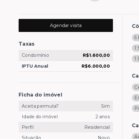
Agendar visita
C
5 
Taxas
1 
Condomínio
R$1.600,00
1
IPTU Anual
R$6.000,00
Ca
C
Ficha do imóvel
E
Aceita permuta?
Sim
P
Idade do imóvel
2 anos
Ca
Perfil
Residencial
A
Situação
Novo