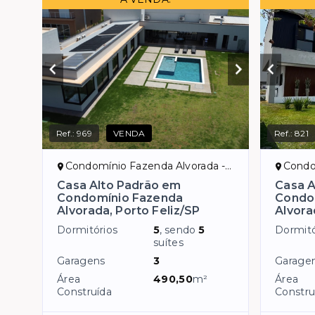
Ref.:
969
VENDA
Ref.:
821
Condomínio Fazenda Alvorada - Porto Feliz/SP
Condomín
Casa Alto Padrão em
Casa A
Condomínio Fazenda
Condo
Alvorada, Porto Feliz/SP
Alvora
Dormitórios
5
, sendo
5
Dormitó
suítes
Garagens
3
Garage
Área
490,50
m²
Área
Construída
Constru