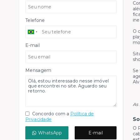
Com
alé
fic
ine
Telefone
O c
pla
mot
E-mail
Sit
sho
Mensagem
Se 
age
Alv
As 
Concordo com a
Política de
So
Privacidade
O R
WhatsApp
E-mail
cab
ex