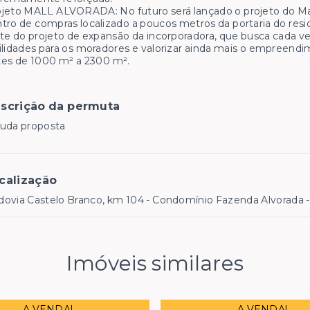
jeto MALL ALVORADA: No futuro será lançado o projeto do Ma
tro de compras localizado a poucos metros da portaria do reside
te do projeto de expansão da incorporadora, que busca cada ve
ilidades para os moradores e valorizar ainda mais o empreendi
tes de 1000 m² a 2300 m².
scrição da permuta
tuda proposta
calização
ovia Castelo Branco, km 104 - Condomínio Fazenda Alvorada -
Imóveis similares
A VENDA!
A VENDA!