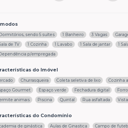
ômodos
Dormitórios, sendo 5 suítes
1 Banheiro
3 Vagas
Garag
Sala de TV
1 Cozinha
1 Lavabo
1 Sala de jantar
1 Sal
 Dependência p/empregada
racterísticas do Imóvel
ercado
Churrasqueira
Coleta seletiva de lixo
Cozinha 
spaço Gourmet
Espaço verde
Fechadura digital
Forr
ermite animais
Piscina
Quintal
Rua asfaltada
Vist
racterísticas do Condomínio
cademia de ginástica
Aulas de Ginastica
Campo de fute