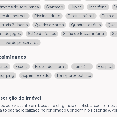
âmeras de segurança
Gramado
Hípica
Interfone
J
ermite animais
Piscina adulto
Piscina infantil
Pista d
rtaria 24 horas
Quadra de areia
Quadra de tênis
Quad
la de jogos
Salão de festas
Salão de festas infantil
Sa
rea verde preservada
oximidades
anco
Escola
Escola de idioma
Farmácia
Hospital
hopping
Supermercado
Transporte público
scrição do imóvel
eciado visitante em busca de elegância e sofisticação, temos 
alto padrão localizada no renomado Condomínio Fazenda Alvor