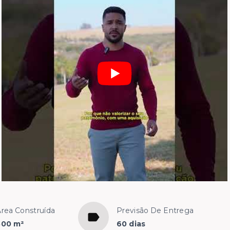
Área Construída
Previsão De Entrega
500 m²
60 dias