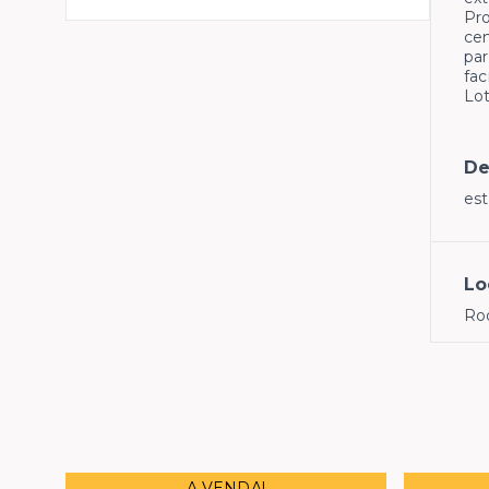
Pro
cen
par
fac
Lo
De
es
Lo
Rod
A VENDA!