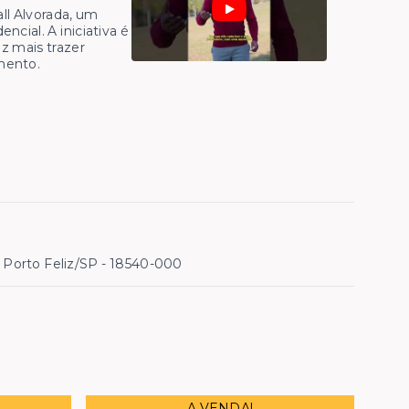
ll Alvorada, um
ncial. A iniciativa é
z mais trazer
mento.
 Porto Feliz/SP
- 18540-000
A VENDA!