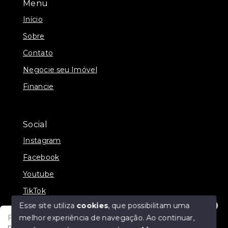
Menu
Início
Sobre
Contato
Negocie seu Imóvel
Financie
Social
Instagram
Facebook
Youtube
TikTok
Esse site utiliza
cookies
, que possibilitam uma
melhor experiência de navegação.
Ao continuar,
Fale com um de nossos consultores! Estamos
prontos para atende-lo e orienta-lo!