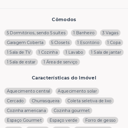
Cômodos
5 Dormitórios, sendo 5 suítes
1 Banheiro
3 Vagas
Garagem Coberta
5 Closets
1 Escritório
1 Copa
1 Sala de TV
1 Cozinha
1 Lavabo
1 Sala de jantar
1 Sala de estar
1 Área de serviço
Características do Imóvel
Aquecimento central
Aquecimento solar
Cercado
Churrasqueira
Coleta seletiva de lixo
Cozinha americana
Cozinha gourmet
Espaço Gourmet
Espaço verde
Forro de gesso