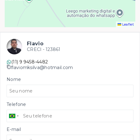
Leaflet
Flavio
CRECI -
123861
(11) 9 9458-4482
flaviomksilva@hotmail.com
Nome
Telefone
E-mail