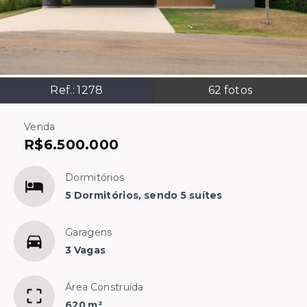
Ref.:
1278
62
fotos
Venda
R$6.500.000
Dormitórios
5 Dormitórios, sendo 5 suítes
Garagens
3 Vagas
Área Construída
620 m²