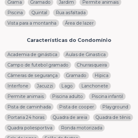
Grama
Gramado
Jardim
Permite animais
Piscina
Quintal
Rua asfaltada
Vista para a montanha
Área de lazer
Características do Condomínio
Academia de ginástica
Aulas de Ginastica
Campo de futebol gramado
Churrasqueira
Câmeras de segurança
Gramado
Hípica
Interfone
Jacuzzi
Lago
Lanchonete
Permite animais
Piscina adulto
Piscina infantil
Pista de caminhada
Pista de cooper
Playground
Portaria 24 horas
Quadra de areia
Quadra de tênis
Quadra poliesportiva
Ronda motorizada