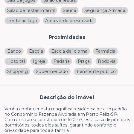
Sala de jogos
Salão de festas
Salão de festas infantil
Sauna
Segurança Armada
frente ao lago
Área verde preservada
Proximidades
Banco
Escola
Escola de idioma
Farmácia
Hospital
Igreja
Padaria
Praça
Rodovia
Shopping
Supermercado
Transporte público
Descrição do imóvel
Venha conhecer esta magnífica residência de alto padrão
no Condomínio Fazenda Alvorada em Porto Feliz-SP.
Com uma área construída de 620m², esta casa dispõe de 5
dormitórios, todos eles suítes, garantindo conforto e
privacidade para toda a família.