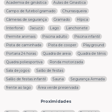
Academia de ginástica
Aulas de Ginastica
Campo de futebol gramado
Churrasqueira
Câmeras de segurança
Gramado
Hípica
Interfone
Jacuzzi
Lago
Lanchonete
Permite animais
Piscina adulto
Piscina infantil
Pista de caminhada
Pista de cooper
Playground
Portaria 24 horas
Quadra de areia
Quadra de tênis
Quadra poliesportiva
Ronda motorizada
Sala de jogos
Salão de festas
Salão de festas infantil
Sauna
Segurança Armada
frente ao lago
Área verde preservada
Proximidades