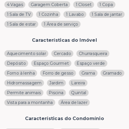
4 Vagas
Garagem Coberta
1 Closet
1 Copa
1 Sala de TV
1 Cozinha
1 Lavabo
1 Sala de jantar
1 Sala de estar
1 Área de serviço
Características do Imóvel
Aquecimento solar
Cercado
Churrasqueira
Depósito
Espaço Gourmet
Espaço verde
Forno à lenha
Forro de gesso
Grama
Gramado
Hidromassagem
Jardim
Lareira
Permite animais
Piscina
Quintal
Vista para a montanha
Área de lazer
Características do Condomínio