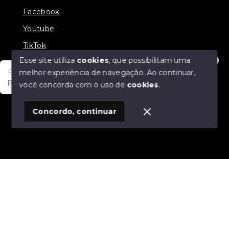
Facebook
Youtube
TikTok
Esse site utiliza
cookies
, que possibilitam uma
melhor experiência de navegação.
Ao continuar,
Fale com um de nossos consultores! Estamos
prontos para atende-lo e orienta-lo!
você concorda com o uso de
cookies
.
© Copyright 2026 - JDF NEGOCIOS IMOBILIARIOS -
Todos os direitos reservados
1
Concordo, continuar
SITE PARA IMOBILIARIA
Início
Histórico
Favoritos