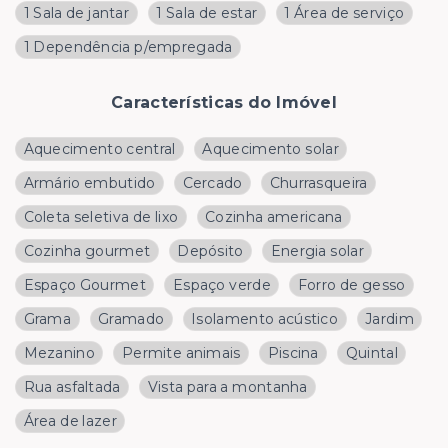
1 Sala de jantar
1 Sala de estar
1 Área de serviço
1 Dependência p/empregada
Características do Imóvel
Aquecimento central
Aquecimento solar
Armário embutido
Cercado
Churrasqueira
Coleta seletiva de lixo
Cozinha americana
Cozinha gourmet
Depósito
Energia solar
Espaço Gourmet
Espaço verde
Forro de gesso
Grama
Gramado
Isolamento acústico
Jardim
Mezanino
Permite animais
Piscina
Quintal
Rua asfaltada
Vista para a montanha
Área de lazer