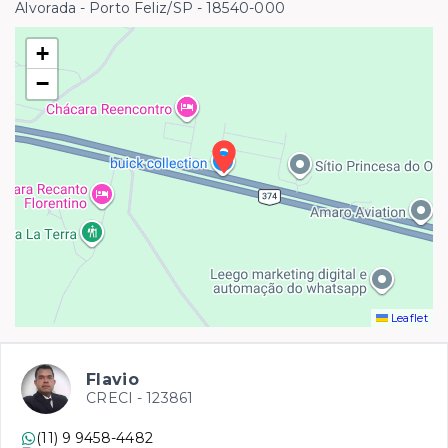
Alvorada - Porto Feliz/SP
- 18540-000
+
−
Leaflet
Flavio
CRECI -
123861
(11) 9 9458-4482