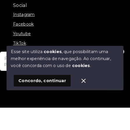
Social
Instagram
Facebook
Youtube
TikTok
Esse site utiliza
cookies
, que possibilitam uma
melhor experiência de navegação.
Ao continuar,
Fale com um de nossos consultores! Estamos
prontos para atende-lo e orienta-lo!
você concorda com o uso de
cookies
.
© Copyright 2026 - JDF NEGOCIOS IMOBILIARIOS -
Todos os direitos reservados
1
Concordo, continuar
SITE PARA IMOBILIARIA
Início
Histórico
Favoritos