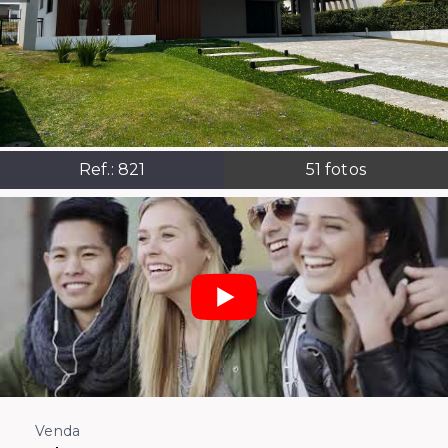
Ref.:
821
51
fotos
Venda