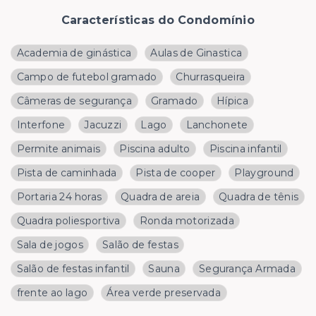
Características do Condomínio
Academia de ginástica
Aulas de Ginastica
Campo de futebol gramado
Churrasqueira
Câmeras de segurança
Gramado
Hípica
Interfone
Jacuzzi
Lago
Lanchonete
Permite animais
Piscina adulto
Piscina infantil
Pista de caminhada
Pista de cooper
Playground
Portaria 24 horas
Quadra de areia
Quadra de tênis
Quadra poliesportiva
Ronda motorizada
Sala de jogos
Salão de festas
Salão de festas infantil
Sauna
Segurança Armada
frente ao lago
Área verde preservada