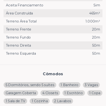
Aceita Financiamento
Sim
Área Construída
465m²
Terreno Área Total
1.000m²
Terreno Frente
20m
Terreno Fundo
20m
Terreno Direita
50m
Terreno Esquerda
50m
Cômodos
5 Dormitórios, sendo 5 suítes
1 Banheiro
3 Vagas
Garagem Coberta
4 Closets
1 Escritório
1 Copa
1 Sala de TV
1 Cozinha
2 Lavabos