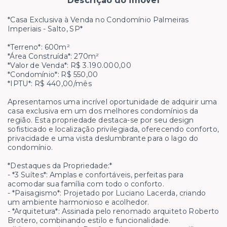
Descrição do imóvel
*Casa Exclusiva à Venda no Condomínio Palmeiras
Imperiais - Salto, SP*
*Terreno*: 600m²
*Área Construída*: 270m²
*Valor de Venda*: R$ 3.190.000,00
*Condomínio*: R$ 550,00
*IPTU*: R$ 440,00/mês
Apresentamos uma incrível oportunidade de adquirir uma
casa exclusiva em um dos melhores condomínios da
região. Esta propriedade destaca-se por seu design
sofisticado e localização privilegiada, oferecendo conforto,
privacidade e uma vista deslumbrante para o lago do
condomínio.
*Destaques da Propriedade:*
- *3 Suítes*: Amplas e confortáveis, perfeitas para
acomodar sua família com todo o conforto.
- *Paisagismo*: Projetado por Luciano Lacerda, criando
um ambiente harmonioso e acolhedor.
- *Arquitetura*: Assinada pelo renomado arquiteto Roberto
Brotero, combinando estilo e funcionalidade.