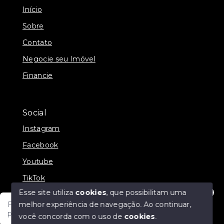
Início
Sobre
Contato
Negocie seu Imóvel
Financie
Social
Instagram
Facebook
Youtube
TikTok
Esse site utiliza
cookies
, que possibilitam uma
melhor experiência de navegação.
Ao continuar,
Fale com um de nossos consultores! Estamos
prontos para atende-lo e orienta-lo!
você concorda com o uso de
cookies
.
© Copyright 2026 - JDF NEGOCIOS IMOBILIARIOS -