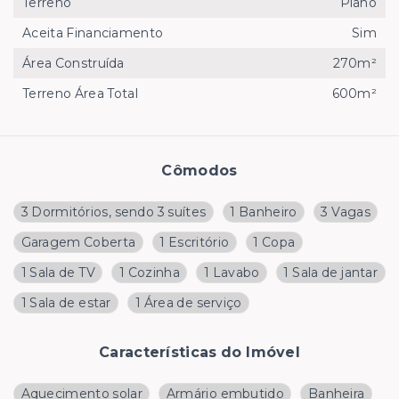
Terreno
Plano
Aceita Financiamento
Sim
Área Construída
270m²
Terreno Área Total
600m²
Cômodos
3 Dormitórios, sendo 3 suítes
1 Banheiro
3 Vagas
Garagem Coberta
1 Escritório
1 Copa
1 Sala de TV
1 Cozinha
1 Lavabo
1 Sala de jantar
1 Sala de estar
1 Área de serviço
Características do Imóvel
Aquecimento solar
Armário embutido
Banheira