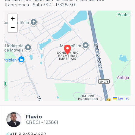
Itapecerica - Salto/SP
- 13328-301
+
−
Leaflet
Flavio
CRECI -
123861
(11) 9 9458-4482