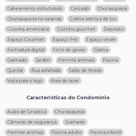
Cabeamento estruturado
Cercado
Churrasqueira
Churrasqueira na varanda
Coleta seletiva de lixo
Cozinha americana
Cozinha gourmet
Depósito
Espaço Gourmet
Espaço Pet
Espaço verde
Fechadura digital
Forro de gesso
Grama
Gramado
Jardim
Permite animais
Piscina
Quintal
Rua asfaltada
Salão de festas
Vista para o lago
Área de lazer
Características do Condomínio
Aulas de Ginastica
Churrasqueira
Câmeras de segurança
Gramado
Permite animais
Piscina adulto
Piscina infantil