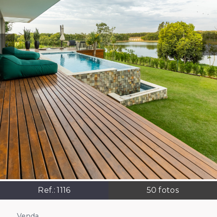
Ref.:
1116
50
fotos
Venda