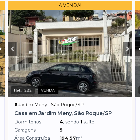
A VENDA!
Ref.:
1282
VENDA
Jardim Meny - São Roque/SP
Casa em Jardim Meny, São Roque/SP
Dormitórios
4
, sendo
1
suíte
Garagens
5
Área Construída
194,57
m²