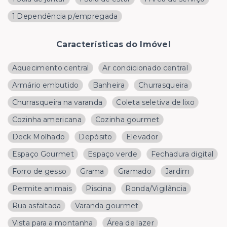
1 Dependência p/empregada
Características do Imóvel
Aquecimento central
Ar condicionado central
Armário embutido
Banheira
Churrasqueira
Churrasqueira na varanda
Coleta seletiva de lixo
Cozinha americana
Cozinha gourmet
Deck Molhado
Depósito
Elevador
Espaço Gourmet
Espaço verde
Fechadura digital
Forro de gesso
Grama
Gramado
Jardim
Permite animais
Piscina
Ronda/Vigilância
Rua asfaltada
Varanda gourmet
Vista para a montanha
Área de lazer