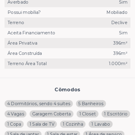
Averbado
Sim
Possui mobília?
Mobiliado
Terreno
Declive
Aceita Financiamento
Sim
Área Privativa
396m²
Área Construída
396m²
Terreno Área Total
1.000m²
Cômodos
4 Dormitórios, sendo 4 suítes
5 Banheiros
4 Vagas
Garagem Coberta
1 Closet
1 Escritório
1 Copa
1 Sala de TV
1 Cozinha
1 Lavabo
1 Sala de jantar
1 Sala de estar
1 Área de serviço