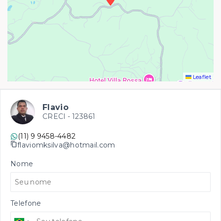
Leaflet
Flavio
CRECI -
123861
(11) 9 9458-4482
flaviomksilva@hotmail.com
Nome
Telefone