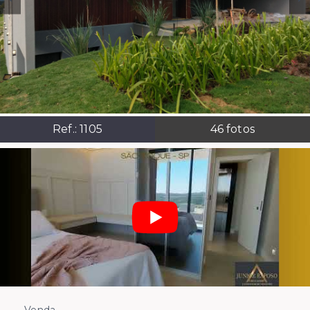
Ref.:
1105
46
fotos