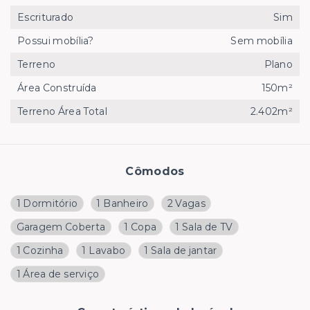
Escriturado
Sim
Possui mobília?
Sem mobília
Terreno
Plano
Área Construída
150m²
Terreno Área Total
2.402m²
Cômodos
1 Dormitório
1 Banheiro
2 Vagas
Garagem Coberta
1 Copa
1 Sala de TV
1 Cozinha
1 Lavabo
1 Sala de jantar
1 Área de serviço