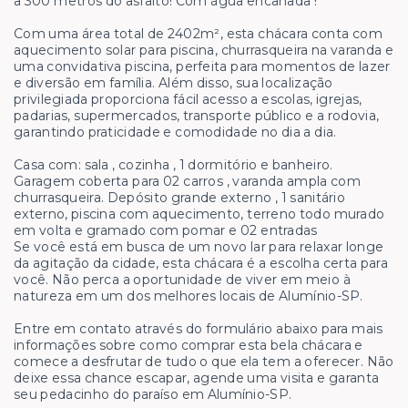
a 300 metros do asfalto! Com água encanada !
Com uma área total de 2402m², esta chácara conta com
aquecimento solar para piscina, churrasqueira na varanda e
uma convidativa piscina, perfeita para momentos de lazer
e diversão em família. Além disso, sua localização
privilegiada proporciona fácil acesso a escolas, igrejas,
padarias, supermercados, transporte público e a rodovia,
garantindo praticidade e comodidade no dia a dia.
Casa com: sala , cozinha , 1 dormitório e banheiro.
Garagem coberta para 02 carros , varanda ampla com
churrasqueira. Depósito grande externo , 1 sanitário
externo, piscina com aquecimento, terreno todo murado
em volta e gramado com pomar e 02 entradas
Se você está em busca de um novo lar para relaxar longe
da agitação da cidade, esta chácara é a escolha certa para
você. Não perca a oportunidade de viver em meio à
natureza em um dos melhores locais de Alumínio-SP.
Entre em contato através do formulário abaixo para mais
informações sobre como comprar esta bela chácara e
comece a desfrutar de tudo o que ela tem a oferecer. Não
deixe essa chance escapar, agende uma visita e garanta
seu pedacinho do paraíso em Alumínio-SP.