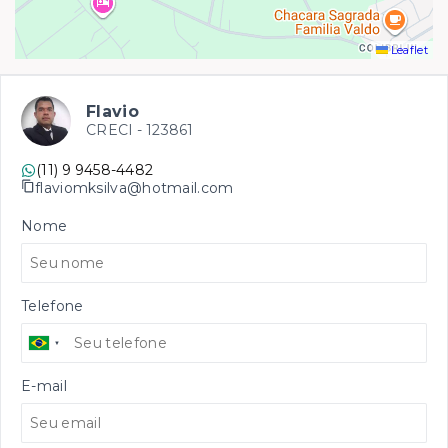
Leaflet
Flavio
CRECI -
123861
(11) 9 9458-4482
flaviomksilva@hotmail.com
Nome
Telefone
E-mail