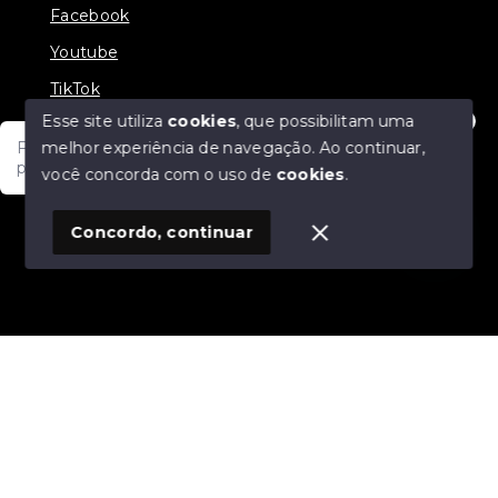
Facebook
Youtube
TikTok
Esse site utiliza
cookies
, que possibilitam uma
melhor experiência de navegação.
Ao continuar,
Fale com um de nossos consultores! Estamos
prontos para atende-lo e orienta-lo!
você concorda com o uso de
cookies
.
© Copyright 2026 - JDF NEGOCIOS IMOBILIARIOS -
Todos os direitos reservados
1
Concordo, continuar
SITE PARA IMOBILIARIA
Início
Histórico
Favoritos