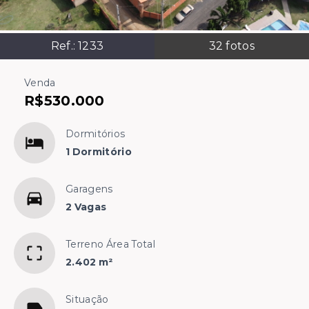
Ref.:
1233
32
fotos
Venda
R$530.000
Dormitórios
1 Dormitório
Garagens
2 Vagas
Terreno Área Total
2.402 m²
Situação