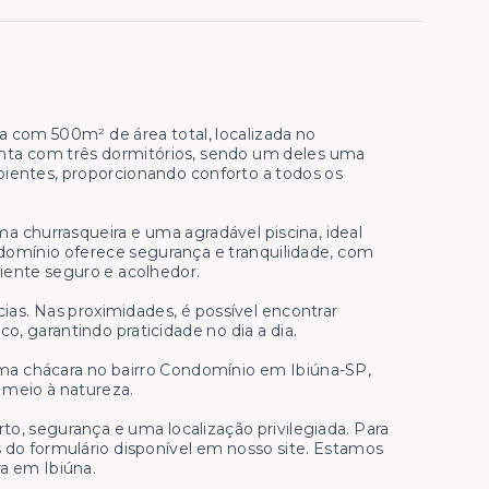
 com 500m² de área total, localizada no
onta com três dormitórios, sendo um deles uma
ientes, proporcionando conforto a todos os
a churrasqueira e uma agradável piscina, ideal
omínio oferece segurança e tranquilidade, com
iente seguro e acolhedor.
cias. Nas proximidades, é possível encontrar
o, garantindo praticidade no dia a dia.
ma chácara no bairro Condomínio em Ibiúna-SP,
m meio à natureza.
o, segurança e uma localização privilegiada. Para
 do formulário disponível em nosso site. Estamos
ra em Ibiúna.