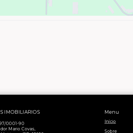
S IMOBILIARIOS
Menu
Início
397/0001-90
dor Mario Covas,
Sobre