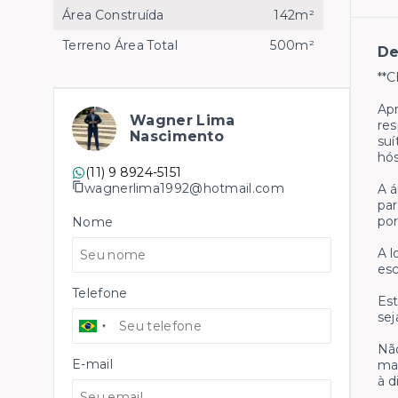
Área Construída
142m²
Terreno Área Total
500m²
De
**C
Apr
Wagner Lima
res
Nascimento
suí
hós
(11) 9 8924-5151
wagnerlima1992@hotmail.com
A á
par
por
Nome
A l
esc
Telefone
Est
sej
Não
E-mail
mai
à d