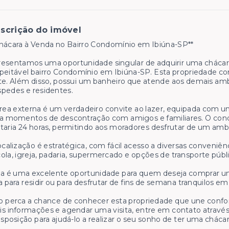
scrição do imóvel
hácara à Venda no Bairro Condomínio em Ibiúna-SP**
esentamos uma oportunidade singular de adquirir uma chácara
peitável bairro Condomínio em Ibiúna-SP. Esta propriedade c
te. Além disso, possui um banheiro que atende aos demais amb
pedes e residentes.
rea externa é um verdadeiro convite ao lazer, equipada com um
a momentos de descontração com amigos e familiares. O cond
taria 24 horas, permitindo aos moradores desfrutar de um amb
ocalização é estratégica, com fácil acesso a diversas conveniên
ola, igreja, padaria, supermercado e opções de transporte públic
a é uma excelente oportunidade para quem deseja comprar u
a para residir ou para desfrutar de fins de semana tranquilos e
 perca a chance de conhecer esta propriedade que une confort
s informações e agendar uma visita, entre em contato através
isposição para ajudá-lo a realizar o seu sonho de ter uma cháca