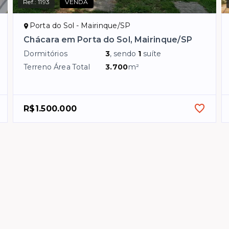
Ref.:
1193
VENDA
Porta do Sol - Mairinque/SP
Chácara em Porta do Sol, Mairinque/SP
Dormitórios
3
, sendo
1
suíte
Terreno Área Total
3.700
m²
R$1.500.000