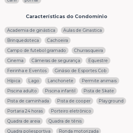
canil
pomar
Características do Condomínio
Academia de ginástica
Aulas de Ginastica
Brinquedoteca
Cachoeira
Campo de futebol gramado
Churrasqueira
Cinema
Câmeras de segurança
Equestre
Feirinha e Eventos
Ginásio de Esportes Cob
Hípica
Lago
Lanchonete
Permite animais
Piscina adulto
Piscina infantil
Pista de Skate
Pista de caminhada
Pista de cooper
Playground
Portaria 24 horas
Porteiro eletrônico
Quadra de areia
Quadra de tênis
Quadra poliesportiva
Ronda motorizada