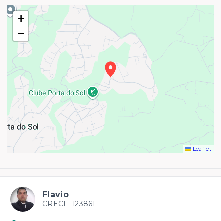
+
−
Leaflet
Flavio
CRECI -
123861