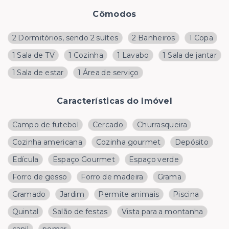
Cômodos
2 Dormitórios, sendo 2 suítes
2 Banheiros
1 Copa
1 Sala de TV
1 Cozinha
1 Lavabo
1 Sala de jantar
1 Sala de estar
1 Área de serviço
Características do Imóvel
Campo de futebol
Cercado
Churrasqueira
Cozinha americana
Cozinha gourmet
Depósito
Edícula
Espaço Gourmet
Espaço verde
Forro de gesso
Forro de madeira
Grama
Gramado
Jardim
Permite animais
Piscina
Quintal
Salão de festas
Vista para a montanha