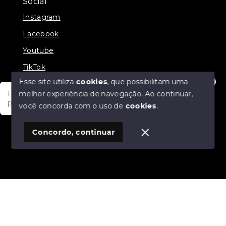
Social
Instagram
Facebook
Youtube
TikTok
Esse site utiliza
cookies
, que possibilitam uma
melhor experiência de navegação.
Ao continuar,
Fale com um de nossos consultores! Estamos
prontos para atende-lo e orienta-lo!
você concorda com o uso de
cookies
.
© Copyright 2026 - JDF NEGOCIOS IMOBILIARIOS -
Todos os direitos reservados
1
Concordo, continuar
SITE PARA IMOBILIARIA
Início
Histórico
Favoritos