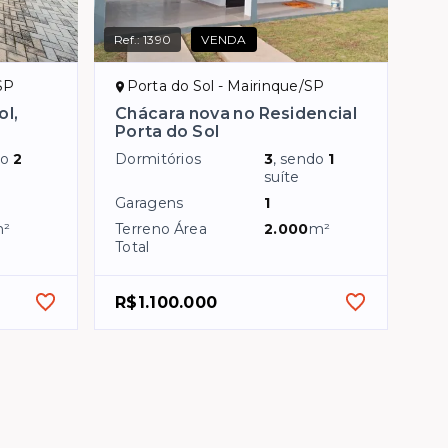
Ref.:
1390
VENDA
SP
Porta do Sol - Mairinque/SP
ol,
Chácara nova no Residencial
Porta do Sol
do
2
Dormitórios
3
, sendo
1
suíte
Garagens
1
²
Terreno Área
2.000
m²
Total
R$1.100.000