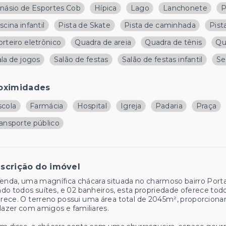
inásio de Esportes Cob
Hípica
Lago
Lanchonete
P
scina infantil
Pista de Skate
Pista de caminhada
Pist
rteiro eletrônico
Quadra de areia
Quadra de tênis
Qu
la de jogos
Salão de festas
Salão de festas infantil
Se
oximidades
scola
Farmácia
Hospital
Igreja
Padaria
Praça
ransporte público
scrição do imóvel
enda, uma magnífica chácara situada no charmoso bairro Porta
do todos suítes, e 02 banheiros, esta propriedade oferece tod
ece. O terreno possui uma área total de 2045m², proporcion
lazer com amigos e familiares.