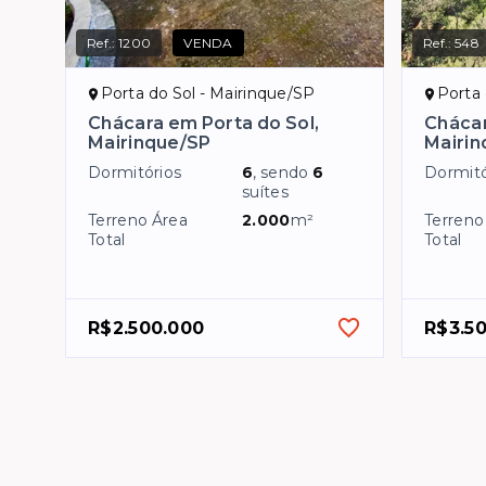
Ref.:
1200
VENDA
Ref.:
548
Porta do Sol - Mairinque/SP
Porta 
Chácara em Porta do Sol,
Chácar
Mairinque/SP
Mairin
Dormitórios
6
, sendo
6
Dormitó
suítes
Terreno Área
2.000
m²
Terreno
Total
Total
R$2.500.000
R$3.5