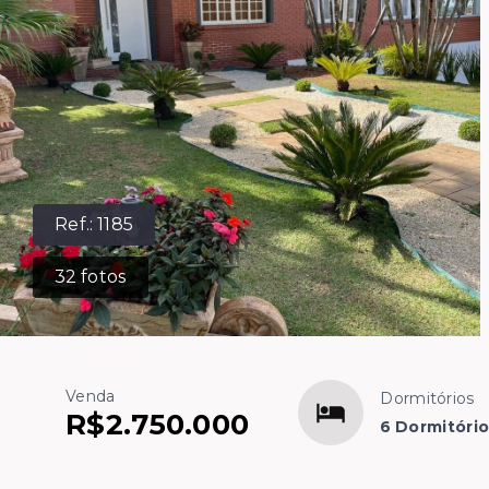
Ref.:
1185
32
fotos
Venda
Dormitórios
R$2.750.000
6 Dormitório