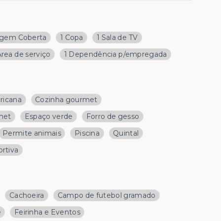
agem Coberta
1 Copa
1 Sala de TV
Área de serviço
1 Dependência p/empregada
ricana
Cozinha gourmet
met
Espaço verde
Forro de gesso
Permite animais
Piscina
Quintal
ortiva
Cachoeira
Campo de futebol gramado
e
Feirinha e Eventos