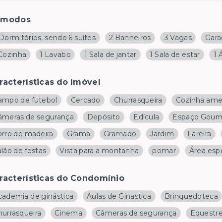
ômodos
Dormitórios, sendo 6 suítes
2 Banheiros
3 Vagas
Gar
 Cozinha
1 Lavabo
1 Sala de jantar
1 Sala de estar
1 
racterísticas do Imóvel
ampo de futebol
Cercado
Churrasqueira
Cozinha ame
âmeras de segurança
Depósito
Edícula
Espaço Gour
orro de madeira
Grama
Gramado
Jardim
Lareira
lão de festas
Vista para a montanha
pomar
Área esp
racterísticas do Condomínio
cademia de ginástica
Aulas de Ginastica
Brinquedoteca
hurrasqueira
Cinema
Câmeras de segurança
Equestr