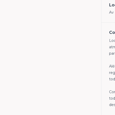
Lo
Av 
Co
Loc
atm
par
Alé
reg
to
Com
tod
des