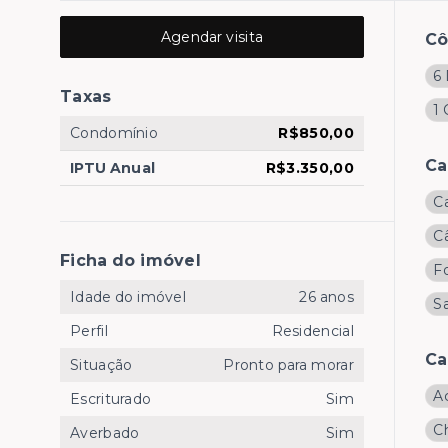
Agendar visita
C
6 
Taxas
1
Condomínio
R$850,00
Ca
IPTU Anual
R$3.350,00
C
C
Ficha do imóvel
F
Idade do imóvel
26 anos
Sa
Perfil
Residencial
Ca
Situação
Pronto para morar
A
Escriturado
Sim
C
Averbado
Sim