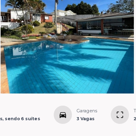
Garagens
T
s, sendo 6 suítes
3 Vagas