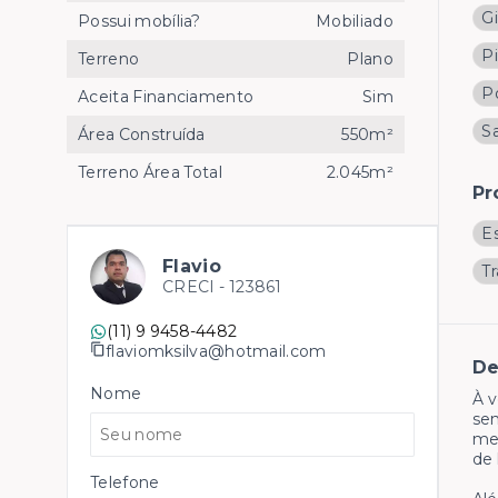
G
Possui mobília?
Mobiliado
Pi
Terreno
Plano
Po
Aceita Financiamento
Sim
Sa
Área Construída
550m²
Terreno Área Total
2.045m²
Pr
E
Flavio
T
CRECI -
123861
(11) 9 9458-4482
flaviomksilva@hotmail.com
De
Nome
À v
sen
mer
de 
Telefone