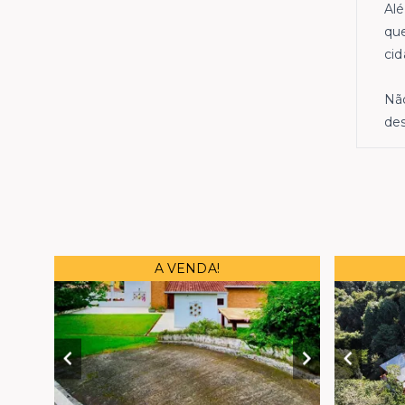
Alé
que
cid
Não
des
A VENDA!