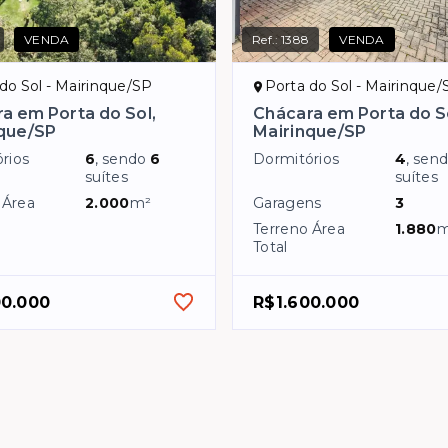
VENDA
Ref.:
1388
VENDA
do Sol - Mairinque/SP
Porta do Sol - Mairinque/
a em Porta do Sol,
Chácara em Porta do S
que/SP
Mairinque/SP
rios
6
, sendo
6
Dormitórios
4
, sen
suítes
suítes
 Área
2.000
m²
Garagens
3
Terreno Área
1.880
m
Total
00.000
R$1.600.000