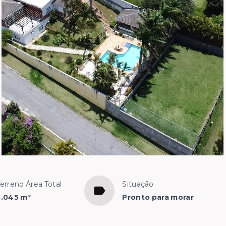
erreno Área Total
Situação
2.045 m²
Pronto para morar