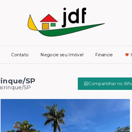
Contato
Negocie seu Imóvel
Financie
rinque/SP
Compartilhar no Wh
Mairinque/SP