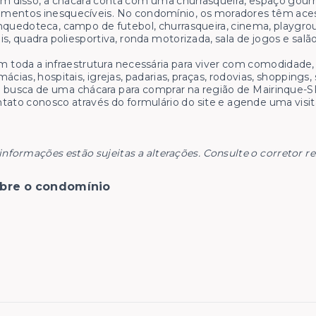
m disso, a chácara conta com uma churrasqueira, espaço gourmet
entos inesquecíveis. No condomínio, os moradores têm acess
nquedoteca, campo de futebol, churrasqueira, cinema, playgroun
is, quadra poliesportiva, ronda motorizada, sala de jogos e salão
 toda a infraestrutura necessária para viver com comodidade, 
mácias, hospitais, igrejas, padarias, praças, rodovias, shopping
busca de uma chácara para comprar na região de Mairinque-SP
tato conosco através do formulário do site e agende uma visita
informações estão sujeitas a alterações. Consulte o corretor r
bre o condomínio