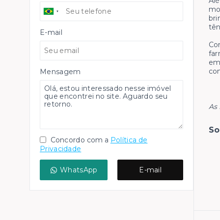
Alé
mom
bri
tên
E-mail
Com
far
em 
con
Mensagem
As 
So
Concordo com a
Política de
Privacidade
WhatsApp
E-mail