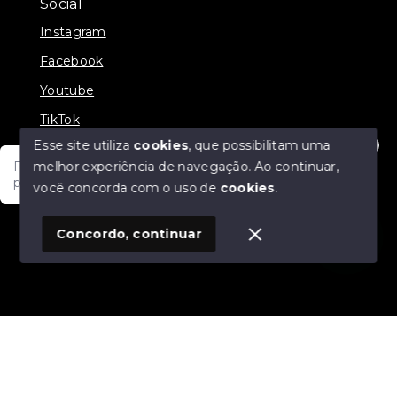
Social
Instagram
Facebook
Youtube
TikTok
Esse site utiliza
cookies
, que possibilitam uma
melhor experiência de navegação.
Ao continuar,
Fale com um de nossos consultores! Estamos
prontos para atende-lo e orienta-lo!
você concorda com o uso de
cookies
.
© Copyright 2026 - JDF NEGOCIOS IMOBILIARIOS -
Todos os direitos reservados
1
Concordo, continuar
SITE PARA IMOBILIARIA
Início
Histórico
Favoritos