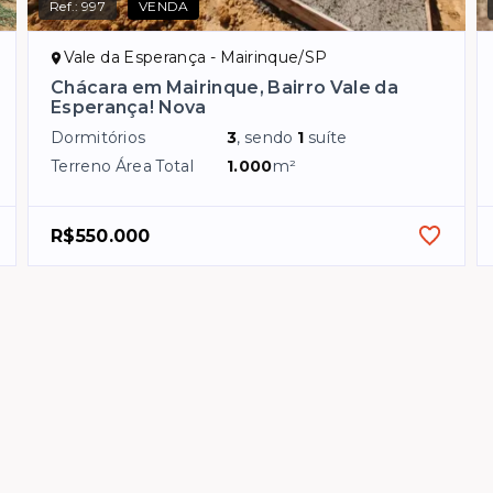
Ref.:
997
VENDA
Vale da Esperança - Mairinque/SP
Chácara em Mairinque, Bairro Vale da
Esperança! Nova
Dormitórios
3
, sendo
1
suíte
Terreno Área Total
1.000
m²
R$550.000