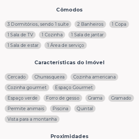
Cômodos
3 Dormitórios, sendo 1 suíte
2 Banheiros
1 Copa
1 Sala de TV
1 Cozinha
1 Sala de jantar
1 Sala de estar
1 Área de serviço
Características do Imóvel
Cercado
Churrasqueira
Cozinha americana
Cozinha gourmet
Espaço Gourmet
Espaço verde
Forro de gesso
Grama
Gramado
Permite animais
Piscina
Quintal
Vista para a montanha
Proximidades