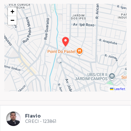
+
−
Leaflet
Flavio
CRECI -
123861