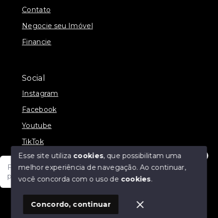
Contato
Negocie seu Imóvel
Financie
Social
Instagram
Facebook
Youtube
TikTok
Esse site utiliza
cookies
, que possibilitam uma
melhor experiência de navegação.
Ao continuar,
Fale com um de nossos consultores! Estamos
prontos para atende-lo e orienta-lo!
você concorda com o uso de
cookies
.
© Copyright 2026 - JDF NEGOCIOS IMOBILIARIOS -
Todos os direitos reservados
1
Concordo, continuar
SITE PARA IMOBILIARIA