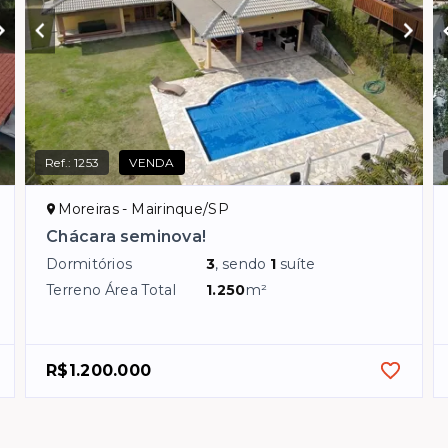
Ref.:
1253
VENDA
Moreiras - Mairinque/SP
Chácara seminova!
Dormitórios
3
, sendo
1
suíte
Terreno Área Total
1.250
m²
R$1.200.000