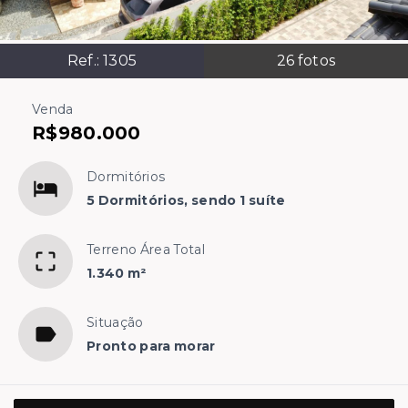
Ref.:
1305
26
fotos
Venda
R$980.000
Dormitórios
5 Dormitórios, sendo 1 suíte
Terreno Área Total
1.340 m²
Situação
Pronto para morar