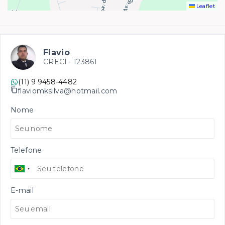
Leaflet
Flavio
CRECI -
123861
(11) 9 9458-4482
flaviomksilva@hotmail.com
Nome
Telefone
E-mail