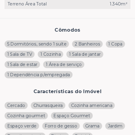
Terreno Área Total
1.340m²
Cômodos
5 Dormitórios, sendo 1 suíte
2 Banheiros
1 Copa
1 Sala de TV
1 Cozinha
1 Sala de jantar
1 Sala de estar
1 Área de serviço
1 Dependência p/empregada
Características do Imóvel
Cercado
Churrasqueira
Cozinha americana
Cozinha gourmet
Espaço Gourmet
Espaço verde
Forro de gesso
Grama
Jardim