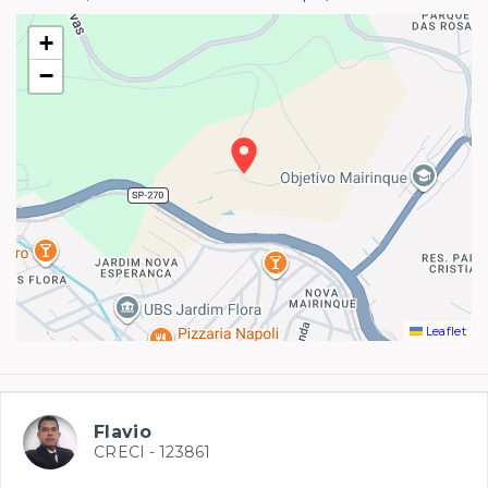
+
−
Leaflet
Flavio
CRECI -
123861