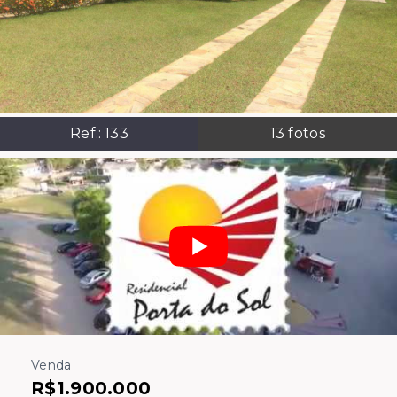
Ref.:
133
13
fotos
Venda
R$1.900.000