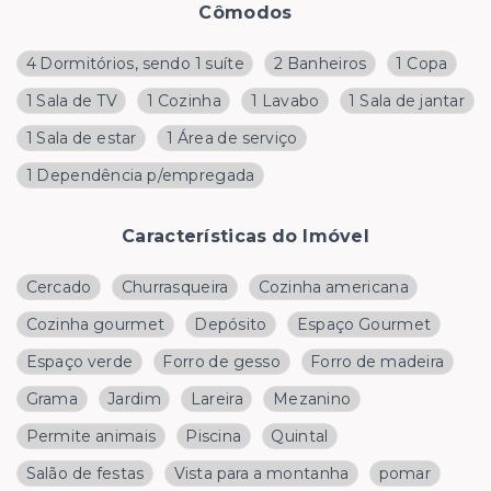
Cômodos
4 Dormitórios, sendo 1 suíte
2 Banheiros
1 Copa
1 Sala de TV
1 Cozinha
1 Lavabo
1 Sala de jantar
1 Sala de estar
1 Área de serviço
1 Dependência p/empregada
Características do Imóvel
Cercado
Churrasqueira
Cozinha americana
Cozinha gourmet
Depósito
Espaço Gourmet
Espaço verde
Forro de gesso
Forro de madeira
Grama
Jardim
Lareira
Mezanino
Permite animais
Piscina
Quintal
Salão de festas
Vista para a montanha
pomar