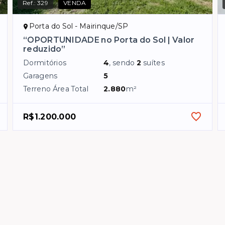
Ref.:
329
VENDA
Porta do Sol - Mairinque/SP
“OPORTUNIDADE no Porta do Sol | Valor
reduzido”
Dormitórios
4
, sendo
2
suítes
Garagens
5
Terreno Área Total
2.880
m²
R$1.200.000