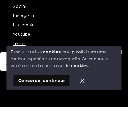
Social
Instagram
Facebook
Youtube
TikTok
Esse site utiliza
cookies
, que possibilitam uma
melhor experiência de navegação.
Ao continuar,
Fale com um de nossos consultores! Estamos
prontos para atende-lo e orienta-lo!
você concorda com o uso de
cookies
.
© Copyright 2026 - JDF NEGOCIOS IMOBILIARIOS -
Todos os direitos reservados
1
Concordo, continuar
SITE PARA IMOBILIARIA
Início
Histórico
Favoritos