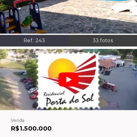
Ref.:
243
33
fotos
Venda
R$1.500.000