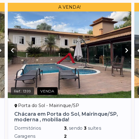
A VENDA!
Ref.:
1399
VENDA
Porta do Sol - Mairinque/SP
Chácara em Porta do Sol, Mairinque/SP,
moderna , mobiliada!
Dormitórios
3
, sendo
3
suítes
Garagens
2