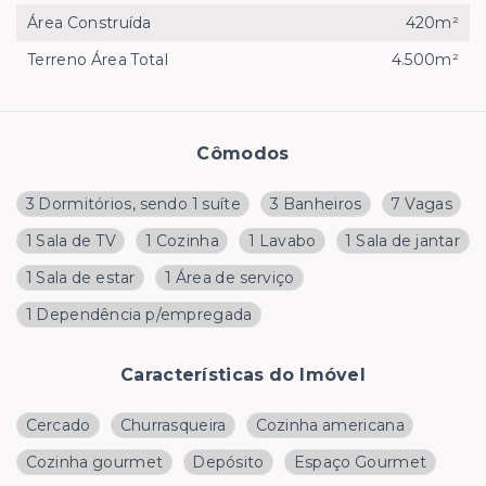
Área Construída
420m²
Terreno Área Total
4.500m²
Cômodos
3 Dormitórios, sendo 1 suíte
3 Banheiros
7 Vagas
1 Sala de TV
1 Cozinha
1 Lavabo
1 Sala de jantar
1 Sala de estar
1 Área de serviço
1 Dependência p/empregada
Características do Imóvel
Cercado
Churrasqueira
Cozinha americana
Cozinha gourmet
Depósito
Espaço Gourmet