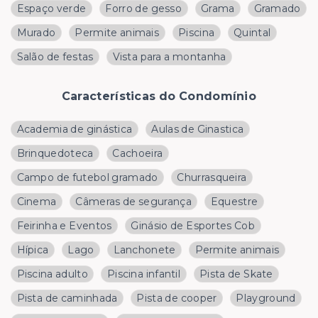
Espaço verde
Forro de gesso
Grama
Gramado
Murado
Permite animais
Piscina
Quintal
Salão de festas
Vista para a montanha
Características do Condomínio
Academia de ginástica
Aulas de Ginastica
Brinquedoteca
Cachoeira
Campo de futebol gramado
Churrasqueira
Cinema
Câmeras de segurança
Equestre
Feirinha e Eventos
Ginásio de Esportes Cob
Hípica
Lago
Lanchonete
Permite animais
Piscina adulto
Piscina infantil
Pista de Skate
Pista de caminhada
Pista de cooper
Playground