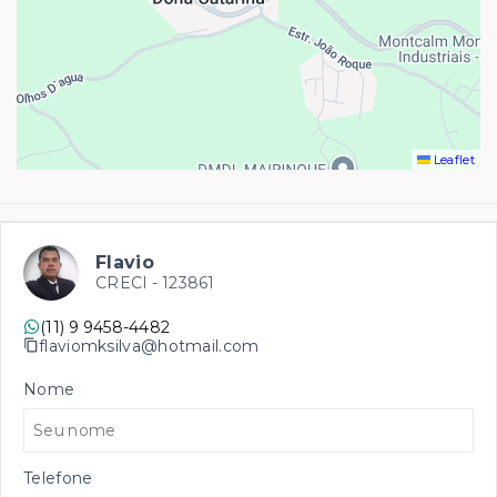
Leaflet
Flavio
CRECI -
123861
(11) 9 9458-4482
flaviomksilva@hotmail.com
Nome
Telefone