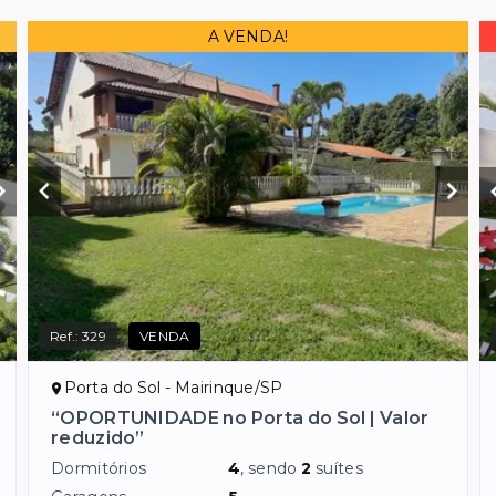
A VENDA!
Ref.:
329
VENDA
Porta do Sol - Mairinque/SP
“OPORTUNIDADE no Porta do Sol | Valor
reduzido”
Dormitórios
4
, sendo
2
suítes