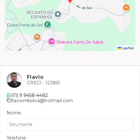
Leaflet
Flavio
CRECI -
123861
(11) 9 9458-4482
flaviomksilva@hotmail.com
Nome
Telefone