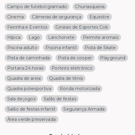
Campo de futebol gramado
Churrasqueira
Cinema
Câmeras de segurança
Equestre
Feirinha e Eventos
Ginásio de Esportes Cob
Hípica
Lago
Lanchonete
Permite animais
Piscina adulto
Piscina infantil
Pista de Skate
Pista de caminhada
Pista de cooper
Playground
Portaria 24 horas
Porteiro eletrônico
Quadra de areia
Quadra de tênis
Quadra poliesportiva
Ronda motorizada
Sala de jogos
Salão de festas
Salão de festas infantil
Segurança Armada
Área verde preservada