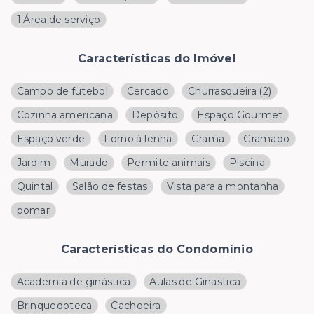
1 Área de serviço
Características do Imóvel
Campo de futebol
Cercado
Churrasqueira
(
2
)
Cozinha americana
Depósito
Espaço Gourmet
Espaço verde
Forno à lenha
Grama
Gramado
Jardim
Murado
Permite animais
Piscina
Quintal
Salão de festas
Vista para a montanha
pomar
Características do Condomínio
Academia de ginástica
Aulas de Ginastica
Brinquedoteca
Cachoeira