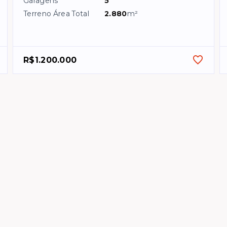
Garagens
5
Terreno Área Total
2.880
m²
R$1.200.000