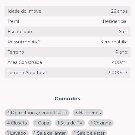
Idade do imóvel
26 anos
Perfil
Residencial
Escriturado
Sim
Possui mobília?
Sem mobília
Terreno
Plano
Área Construída
400m²
Terreno Área Total
3.000m²
Cômodos
4 Dormitórios, sendo 1 suíte
3 Banheiros
4 Closets
1 Copa
1 Sala de TV
1 Cozinha
1 Lavabo
1 Sala de jantar
1 Sala de estar