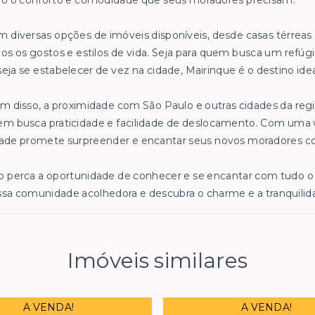
do o conforto e comodidade que seus moradores precisam.
 diversas opções de imóveis disponíveis, desde casas térrea
os os gostos e estilos de vida. Seja para quem busca um refúg
eja se estabelecer de vez na cidade, Mairinque é o destino idea
m disso, a proximidade com São Paulo e outras cidades da re
m busca praticidade e facilidade de deslocamento. Com uma v
ade promete surpreender e encantar seus novos moradores co
 perca a oportunidade de conhecer e se encantar com tudo o 
sa comunidade acolhedora e descubra o charme e a tranquilid
Imóveis similares
A VENDA!
A VENDA!