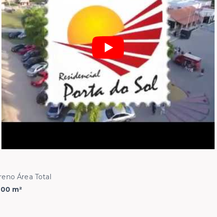
reno Área Total
400 m²