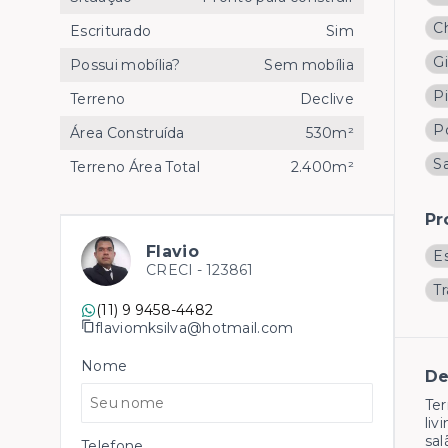
C
Escriturado
Sim
G
Possui mobília?
Sem mobília
Pi
Terreno
Declive
Po
Área Construída
530m²
Sa
Terreno Área Total
2.400m²
Pr
Flavio
E
CRECI -
123861
T
(11) 9 9458-4482
flaviomksilva@hotmail.com
Nome
De
Ter
liv
sal
Telefone