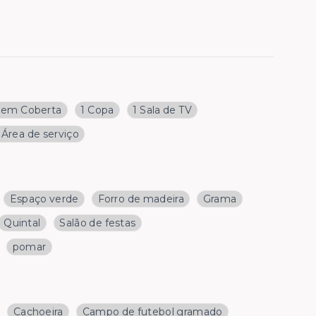
gem Coberta
1 Copa
1 Sala de TV
 Área de serviço
Espaço verde
Forro de madeira
Grama
Quintal
Salão de festas
pomar
Cachoeira
Campo de futebol gramado