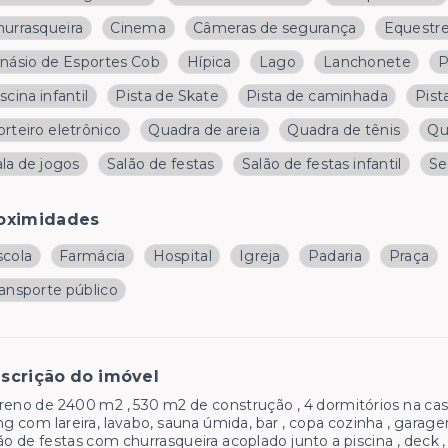
hurrasqueira
Cinema
Câmeras de segurança
Equestr
inásio de Esportes Cob
Hípica
Lago
Lanchonete
P
scina infantil
Pista de Skate
Pista de caminhada
Pist
rteiro eletrônico
Quadra de areia
Quadra de tênis
Qu
la de jogos
Salão de festas
Salão de festas infantil
Se
oximidades
scola
Farmácia
Hospital
Igreja
Padaria
Praça
ransporte público
scrição do imóvel
reno de 2400 m2 , 530 m2 de construção , 4 dormitórios na casa pr
ing com lareira, lavabo, sauna úmida, bar , copa cozinha , garagem
ão de festas com churrasqueira acoplado junto a piscina , deck