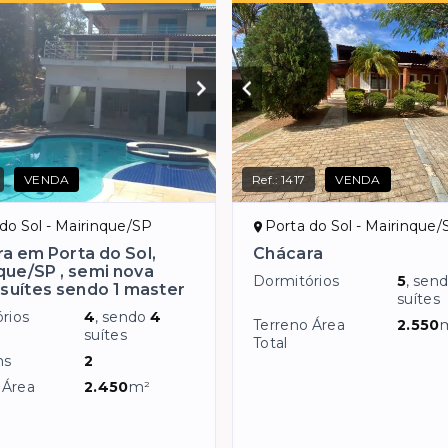
VENDA
Ref.:
1417
VENDA
do Sol - Mairinque/SP
Porta do Sol - Mairinque/
a em Porta do Sol,
Chácara
que/SP , semi nova
Dormitórios
5
, sen
suítes sendo 1 master
suítes
rios
4
, sendo
4
Terreno Área
2.550
suítes
Total
ns
2
 Área
2.450
m²