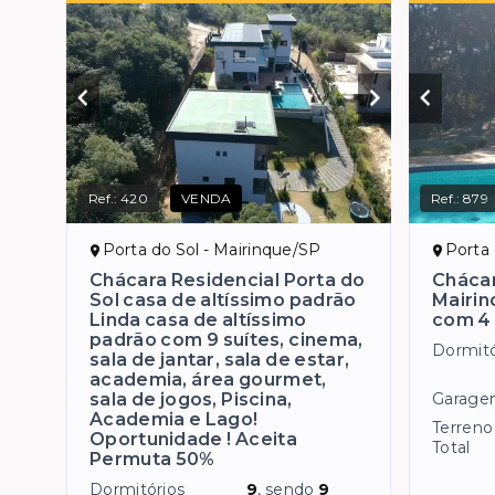
Ref.:
420
VENDA
Ref.:
879
Porta do Sol - Mairinque/SP
Porta 
Chácara Residencial Porta do
Chácar
Sol casa de altíssimo padrão
Mairin
Linda casa de altíssimo
com 4 
padrão com 9 suítes, cinema,
Dormitó
sala de jantar, sala de estar,
academia, área gourmet,
sala de jogos, Piscina,
Garage
Academia e Lago!
Terreno
Oportunidade ! Aceita
Total
Permuta 50%
Dormitórios
9
, sendo
9