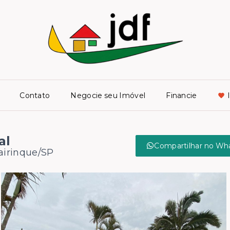
Contato
Negocie seu Imóvel
Financie
al
Compartilhar no Wh
Mairinque/SP