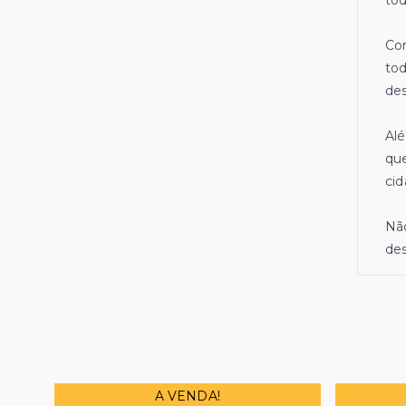
to
Com
tod
des
Alé
que
cid
Não
des
A VENDA!