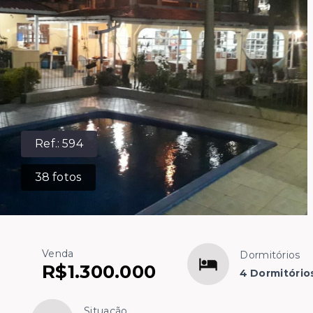
Ref.:
594
38
fotos
Venda
Dormitórios
R$1.300.000
4 Dormitórios
Situação