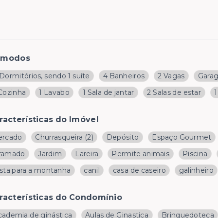
ômodos
Dormitórios, sendo 1 suíte
4 Banheiros
2 Vagas
Gara
 Cozinha
1 Lavabo
1 Sala de jantar
2 Salas de estar
1
racterísticas do Imóvel
ercado
Churrasqueira
(
2
)
Depósito
Espaço Gourmet
ramado
Jardim
Lareira
Permite animais
Piscina
ista para a montanha
canil
casa de caseiro
galinheiro
racterísticas do Condomínio
cademia de ginástica
Aulas de Ginastica
Brinquedoteca