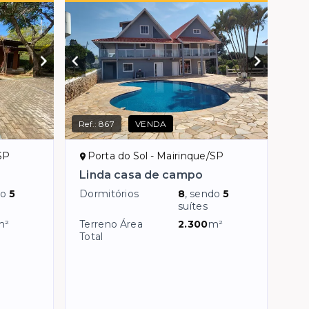
Ref.:
867
VENDA
SP
Porta do Sol - Mairinque/SP
Linda casa de campo
do
5
Dormitórios
8
, sendo
5
suítes
m²
Terreno Área
2.300
m²
Total