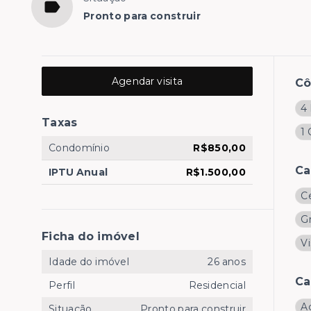
Pronto para construir
Agendar visita
C
4 
Taxas
1
Condomínio
R$850,00
Ca
IPTU Anual
R$1.500,00
C
G
Ficha do imóvel
V
Idade do imóvel
26 anos
Ca
Perfil
Residencial
A
Situação
Pronto para construir