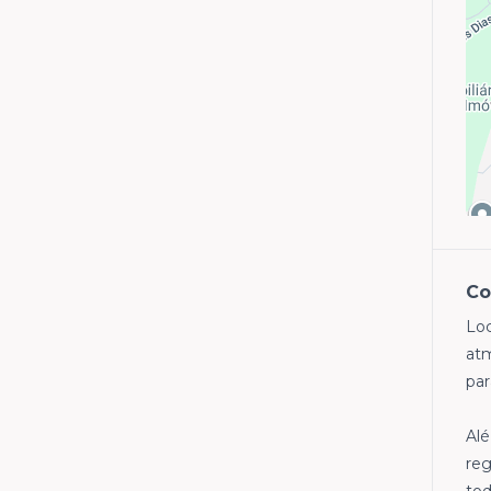
Co
Loc
atm
par
Alé
reg