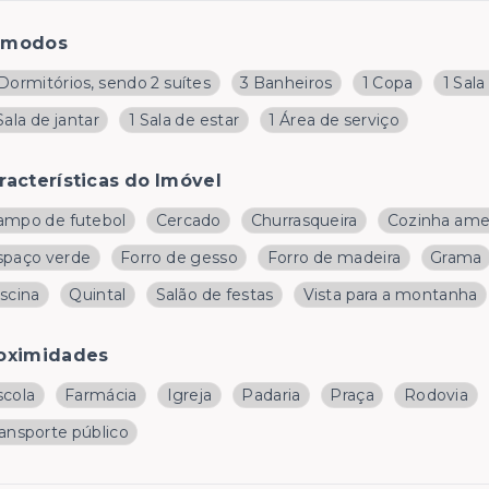
ômodos
Dormitórios, sendo 2 suítes
3 Banheiros
1 Copa
1 Sala
Sala de jantar
1 Sala de estar
1 Área de serviço
racterísticas do Imóvel
ampo de futebol
Cercado
Churrasqueira
Cozinha ame
spaço verde
Forro de gesso
Forro de madeira
Grama
scina
Quintal
Salão de festas
Vista para a montanha
oximidades
scola
Farmácia
Igreja
Padaria
Praça
Rodovia
ransporte público