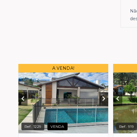
Não
des
A VENDA!
Ref.:
1229
VENDA
Ref.:
919