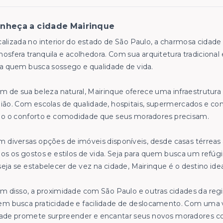
nheça a cidade Mairinque
alizada no interior do estado de São Paulo, a charmosa cidade
osfera tranquila e acolhedora. Com sua arquitetura tradicional 
a quem busca sossego e qualidade de vida.
m de sua beleza natural, Mairinque oferece uma infraestrutura
ião. Com escolas de qualidade, hospitais, supermercados e comé
do o conforto e comodidade que seus moradores precisam.
 diversas opções de imóveis disponíveis, desde casas térrea
os os gostos e estilos de vida. Seja para quem busca um refúg
eja se estabelecer de vez na cidade, Mairinque é o destino idea
m disso, a proximidade com São Paulo e outras cidades da re
m busca praticidade e facilidade de deslocamento. Com uma v
ade promete surpreender e encantar seus novos moradores co