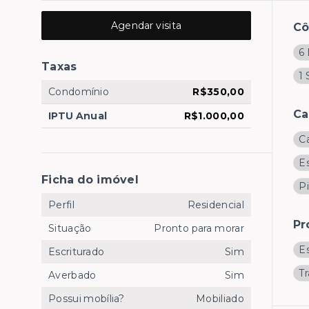
Agendar visita
C
6 
Taxas
1 
Condomínio
R$350,00
Ca
IPTU Anual
R$1.000,00
C
E
Ficha do imóvel
Pi
Perfil
Residencial
Pr
Situação
Pronto para morar
E
Escriturado
Sim
T
Averbado
Sim
Possui mobília?
Mobiliado