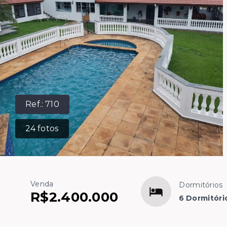
Ref.:
710
24
fotos
Venda
Dormitórios
R$2.400.000
6 Dormitóri