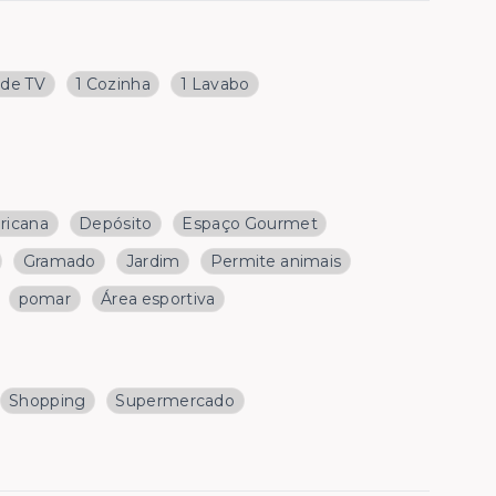
 de TV
1 Cozinha
1 Lavabo
ricana
Depósito
Espaço Gourmet
Gramado
Jardim
Permite animais
pomar
Área esportiva
Shopping
Supermercado