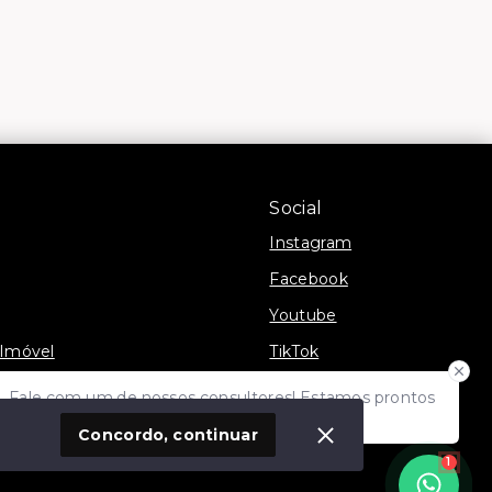
Social
Instagram
Facebook
Youtube
 Imóvel
TikTok
Fale com um de nossos consultores! Estamos prontos
para atende-lo e orienta-lo!
Concordo, continuar
1