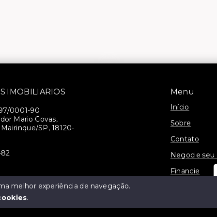
S IMOBILIARIOS
Menu
Início
397/0001-90
dor Mario Covas,
Sobre
- Mairinque/SP, 18120-
Contato
482
Negocie seu
Financie
 uma melhor experiência de navegação.
cookies
.