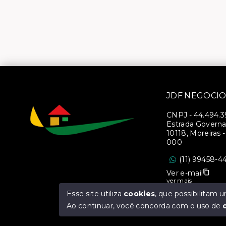
JDF NEGOCIO
CNPJ
-
44.494.
Estrada Governa
10118, Moreiras 
000
(11) 99458-4
Ver e-mail
ver mais
Esse site utiliza
cookies
, que possibilitam
CRECI 40083-J
Ao continuar, você concorda com o uso de