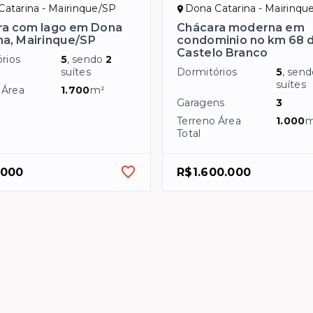
atarina - Mairinque/SP
Dona Catarina - Mairinqu
ra com lago em Dona
Chácara moderna em
na, Mairinque/SP
condominio no km 68 
Castelo Branco
rios
5
, sendo
2
suítes
Dormitórios
5
, sen
suítes
 Área
1.700
m²
Garagens
3
Terreno Área
1.000
m
Total
.000
R$1.600.000