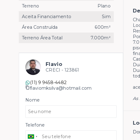
Terreno
Plano
De
Aceita Financiamento
Sim
Ch
Loc
Área Construída
600m²
Res
Por
Terreno Área Total
7.000m²
7.0
pis
fi
Cas
Flavio
Du
CRECI -
123861
Dua
tod
(11) 9 9458-4482
ace
flaviomksilva@hotmail.com
As 
Nome
Lo
Telefone
Don