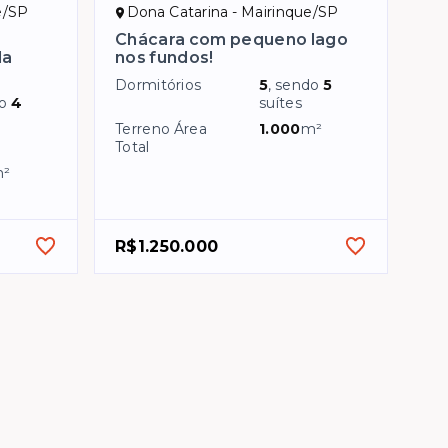
e/SP
Dona Catarina - Mairinque/SP
Chácara com pequeno lago
da
nos fundos!
Dormitórios
5
, sendo
5
do
4
suítes
Terreno Área
1.000
m²
Total
²
R$1.250.000