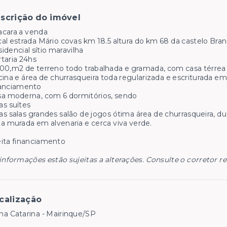
scrição do imóvel
acara a venda
al estrada Mário covas km 18.5 altura do km 68 da castelo Bra
idencial sítio maravilha
taria 24hs
00,m2 de terreno todo trabalhada e gramada, com casa térrea
cina e área de churrasqueira toda regularizada e escriturada em
nanciamento
a moderna, com 6 dormitórios, sendo
as suítes
s salas grandes salão de jogos ótima área de churrasqueira, d
a murada em alvenaria e cerca viva verde.
ita financiamento
informações estão sujeitas a alterações. Consulte o corretor r
calização
a Catarina - Mairinque/SP