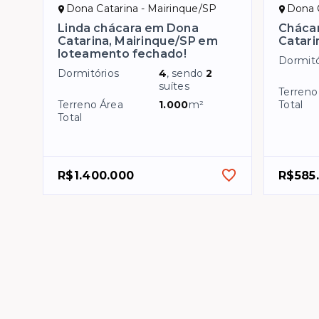
Dona Catarina - Mairinque/SP
Dona C
Linda chácara em Dona
Cháca
Catarina, Mairinque/SP em
Catari
loteamento fechado!
Dormitó
Dormitórios
4
, sendo
2
suítes
Terreno
Terreno Área
1.000
m²
Total
Total
R$1.400.000
R$585