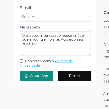
E-mail
Co
Loc
atm
Mensagem
par
Alé
reg
to
Concordo com a
Política de
Privacidade
Com
tod
WhatsApp
E-mail
des
Alé
que
cid