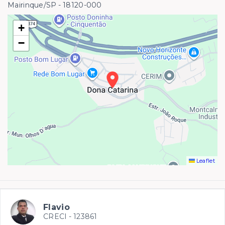
Mairinque/SP
- 18120-000
+
−
Leaflet
Flavio
CRECI -
123861