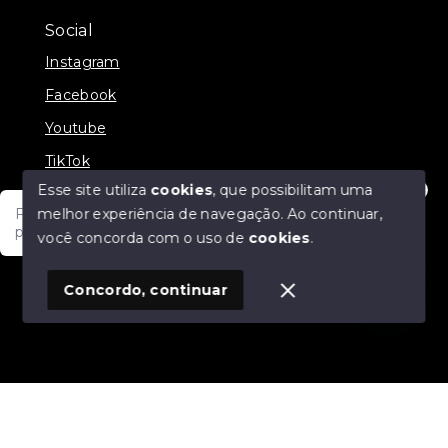
Social
Instagram
Facebook
Youtube
TikTok
Esse site utiliza
cookies
, que possibilitam uma
melhor experiência de navegação.
Ao continuar,
Fale com um de nossos consultores! Estamos
prontos para atende-lo e orienta-lo!
você concorda com o uso de
cookies
.
© Copyright 2026 - JDF NEGOCIOS IMOBILIARIOS -
Todos os direitos reservados
1
Concordo, continuar
SITE PARA IMOBILIARIA
Início
Histórico
Favoritos