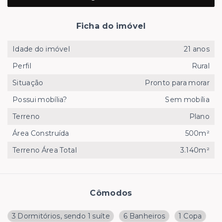
Ficha do imóvel
Idade do imóvel
21 anos
Perfil
Rural
Situação
Pronto para morar
Possui mobília?
Sem mobília
Terreno
Plano
Área Construída
500m²
Terreno Área Total
3.140m²
Cômodos
3 Dormitórios, sendo 1 suíte
6 Banheiros
1 Copa