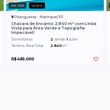
Ref.:
838
VENDA
Pitangueiras - Mairinque/SP
Chácara de Encanto: 2.840 m² com Linda
Vista para Área Verde e Topografia
Impecável!
Dormitórios
2
, sendo
1
suíte
Terreno Área Total
2.840
m²
R$485.000