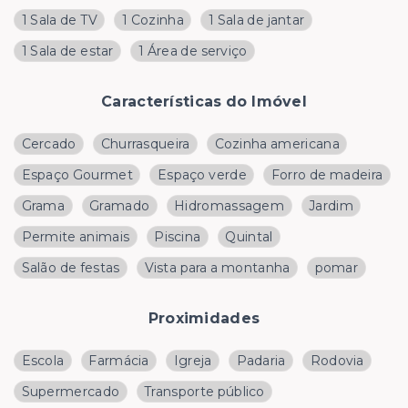
1 Sala de TV
1 Cozinha
1 Sala de jantar
1 Sala de estar
1 Área de serviço
Características do Imóvel
Cercado
Churrasqueira
Cozinha americana
Espaço Gourmet
Espaço verde
Forro de madeira
Grama
Gramado
Hidromassagem
Jardim
Permite animais
Piscina
Quintal
Salão de festas
Vista para a montanha
pomar
Proximidades
Escola
Farmácia
Igreja
Padaria
Rodovia
Supermercado
Transporte público