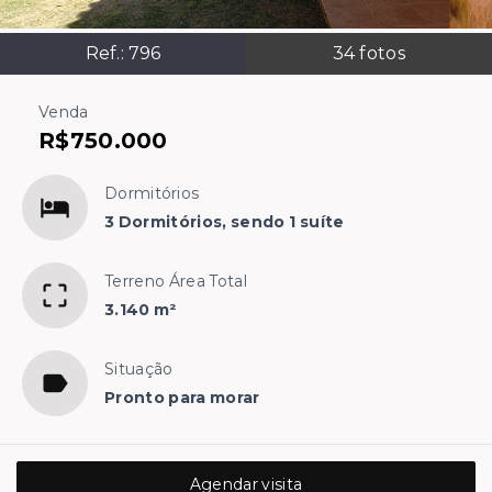
Ref.:
796
34
fotos
Venda
R$750.000
Dormitórios
3 Dormitórios, sendo 1 suíte
Terreno Área Total
3.140 m²
Situação
Pronto para morar
Agendar visita