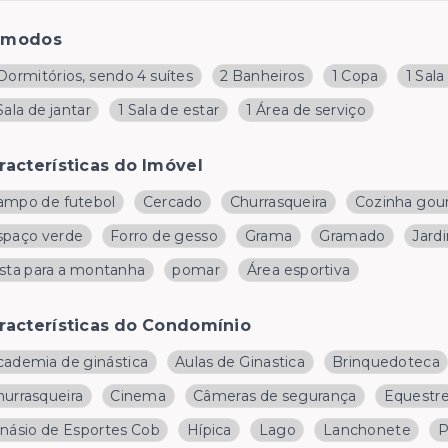
ômodos
Dormitórios, sendo 4 suítes
2 Banheiros
1 Copa
1 Sala
Sala de jantar
1 Sala de estar
1 Área de serviço
racterísticas do Imóvel
ampo de futebol
Cercado
Churrasqueira
Cozinha gou
spaço verde
Forro de gesso
Grama
Gramado
Jard
ista para a montanha
pomar
Área esportiva
racterísticas do Condomínio
cademia de ginástica
Aulas de Ginastica
Brinquedoteca
hurrasqueira
Cinema
Câmeras de segurança
Equestr
inásio de Esportes Cob
Hípica
Lago
Lanchonete
P