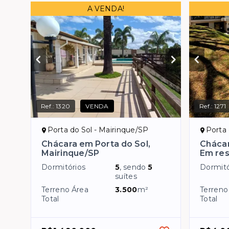
A VENDA!
Ref.:
1320
VENDA
Ref.:
1271
Porta do Sol - Mairinque/SP
Porta 
Chácara em Porta do Sol,
Chácar
Mairinque/SP
Em res
Dormitórios
5
, sendo
5
Dormitó
suítes
Terreno Área
3.500
m²
Terreno
Total
Total