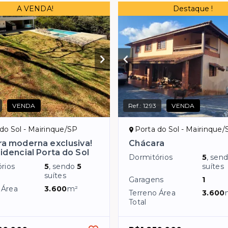
A VENDA!
Destaque !
VENDA
Ref.:
1293
VENDA
do Sol - Mairinque/SP
Porta do Sol - Mairinque/
a moderna exclusiva!
Chácara
idencial Porta do Sol
Dormitórios
5
, sen
rios
5
, sendo
5
suítes
suítes
Garagens
1
 Área
3.600
m²
Terreno Área
3.600
Total