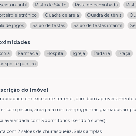
scina infantil
Pista de Skate
Pista de caminhada
Pist
rteiro eletrônico
Quadra de areia
Quadra de tênis
Qu
la de jogos
Salão de festas
Salão de festas infantil
Se
oximidades
scola
Farmácia
Hospital
Igreja
Padaria
Praça
ransporte público
scrição do imóvel
ropriedade em excelente terreno , com bom aproveitamento e 
er com piscina, área para mini campo, pomar, gramados amplo
a avarandada com 5 dormitórios (sendo 4 suítes).
ta com 2 salões de churrasqueira. Salas amplas.