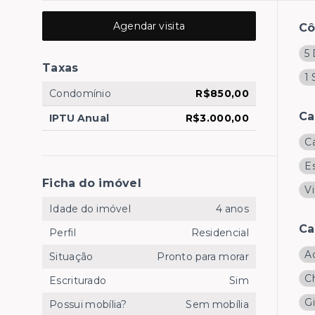
Agendar visita
C
5 
Taxas
1 
Condomínio
R$850,00
Ca
IPTU Anual
R$3.000,00
C
E
Ficha do imóvel
V
Idade do imóvel
4 anos
Ca
Perfil
Residencial
A
Situação
Pronto para morar
C
Escriturado
Sim
G
Possui mobília?
Sem mobília