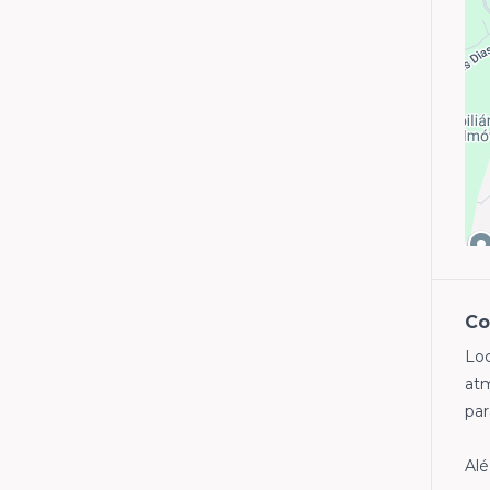
Co
Loc
atm
par
Alé