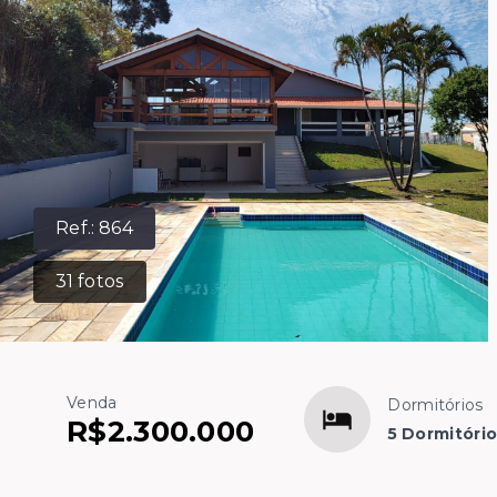
Ref.:
864
31
fotos
Venda
Dormitórios
R$2.300.000
5 Dormitório