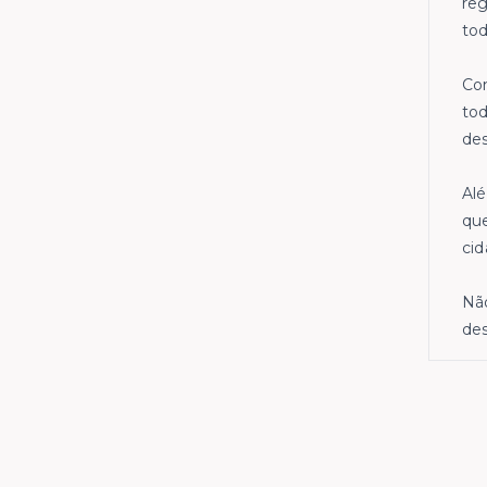
reg
to
Com
tod
des
Alé
que
cid
Não
des