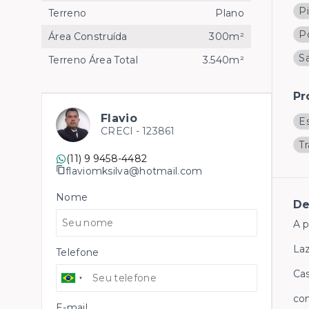
Pi
Terreno
Plano
Po
Área Construída
300m²
Sa
Terreno Área Total
3.540m²
Pr
Flavio
E
CRECI -
123861
T
(11) 9 9458-4482
flaviomksilva@hotmail.com
Nome
De
A p
Laz
Telefone
Cas
con
E-mail