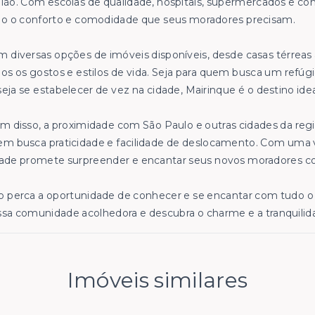
ião. Com escolas de qualidade, hospitais, supermercados e comé
do o conforto e comodidade que seus moradores precisam.
 diversas opções de imóveis disponíveis, desde casas térrea
os os gostos e estilos de vida. Seja para quem busca um refúg
eja se estabelecer de vez na cidade, Mairinque é o destino idea
m disso, a proximidade com São Paulo e outras cidades da re
m busca praticidade e facilidade de deslocamento. Com uma v
ade promete surpreender e encantar seus novos moradores co
 perca a oportunidade de conhecer e se encantar com tudo o 
sa comunidade acolhedora e descubra o charme e a tranquilid
Imóveis similares