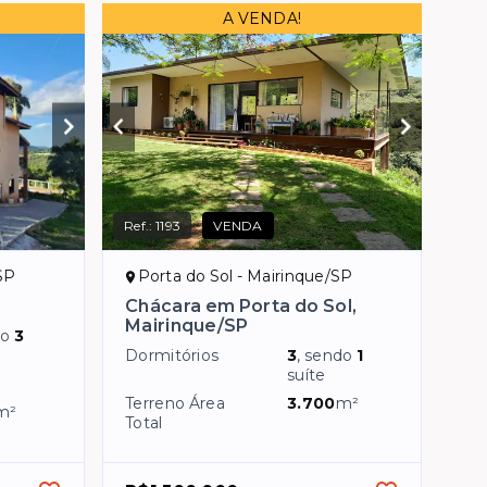
A VENDA!
Ref.:
1193
VENDA
SP
Porta do Sol - Mairinque/SP
Chácara em Porta do Sol,
Mairinque/SP
do
3
Dormitórios
3
, sendo
1
suíte
Terreno Área
3.700
m²
m²
Total