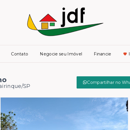
Contato
Negocie seu Imóvel
Financie
no
Compartilhar no Wh
Mairinque/SP