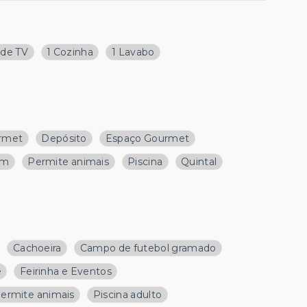
 de TV
1 Cozinha
1 Lavabo
rmet
Depósito
Espaço Gourmet
im
Permite animais
Piscina
Quintal
Cachoeira
Campo de futebol gramado
e
Feirinha e Eventos
ermite animais
Piscina adulto