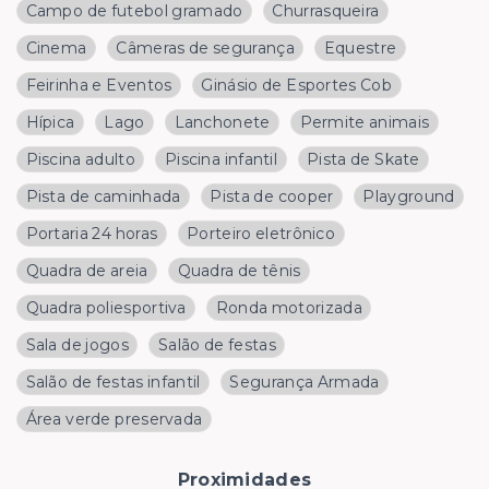
Campo de futebol gramado
Churrasqueira
Cinema
Câmeras de segurança
Equestre
Feirinha e Eventos
Ginásio de Esportes Cob
Hípica
Lago
Lanchonete
Permite animais
Piscina adulto
Piscina infantil
Pista de Skate
Pista de caminhada
Pista de cooper
Playground
Portaria 24 horas
Porteiro eletrônico
Quadra de areia
Quadra de tênis
Quadra poliesportiva
Ronda motorizada
Sala de jogos
Salão de festas
Salão de festas infantil
Segurança Armada
Área verde preservada
Proximidades