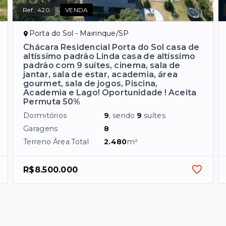
Ref.:
420
VENDA
Porta do Sol - Mairinque/SP
Chácara Residencial Porta do Sol casa de
altíssimo padrão Linda casa de altíssimo
padrão com 9 suítes, cinema, sala de
jantar, sala de estar, academia, área
gourmet, sala de jogos, Piscina,
Academia e Lago! Oportunidade ! Aceita
Permuta 50%
Dormitórios
9
, sendo
9
suítes
Garagens
8
Terreno Área Total
2.480
m²
R$8.500.000