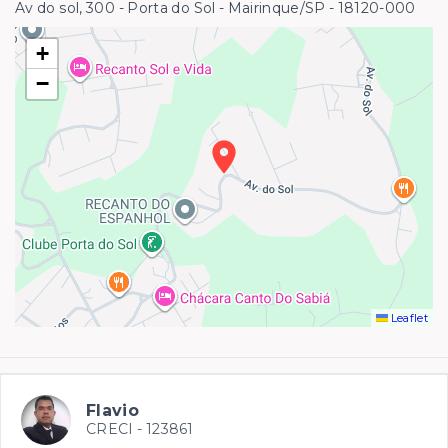
Av do sol, 300 - Porta do Sol - Mairinque/SP
- 18120-000
+
−
Leaflet
Flavio
CRECI -
123861