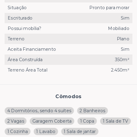
Situação
Pronto para morar
Escriturado
Sim
Possui mobília?
Mobiliado
Terreno
Plano
Aceita Financiamento
Sim
Área Construída
350m²
Terreno Área Total
2.450m²
Cômodos
4 Dormitórios, sendo 4 suítes
2 Banheiros
2 Vagas
Garagem Coberta
1 Copa
1 Sala de TV
1 Cozinha
1 Lavabo
1 Sala de jantar