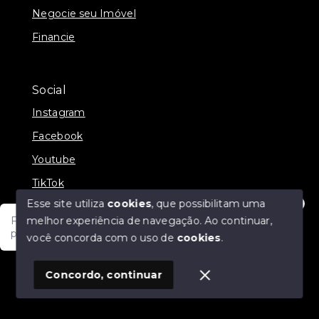
Negocie seu Imóvel
Financie
Social
Instagram
Facebook
Youtube
TikTok
Esse site utiliza
cookies
, que possibilitam uma
melhor experiência de navegação.
Ao continuar,
Fale com um de nossos consultores! Estamos
prontos para atende-lo e orienta-lo!
você concorda com o uso de
cookies
.
© Copyright 2026 - JDF NEGOCIOS IMOBILIARIOS -
Todos os direitos reservados
1
Concordo, continuar
SITE PARA IMOBILIARIA