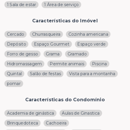
1 Sala de estar
1 Área de serviço
Características do Imóvel
Cercado
Churrasqueira
Cozinha americana
Depósito
Espaço Gourmet
Espaço verde
Forro de gesso
Grama
Gramado
Hidromassagem
Permite animais
Piscina
Quintal
Salão de festas
Vista para a montanha
pomar
Características do Condomínio
Academia de ginástica
Aulas de Ginastica
Brinquedoteca
Cachoeira