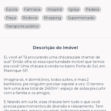
Escola
Farmácia
Hospital
Igreja
Padaria
Praça
Rodovia
Shopping
Supermercado
Transporte público
Descrição do imóvel
Ei, você aí! Tá procurando uma chácara para chamar de
sua? Então olha só essa oportunidade incrível que temos
pra você! Uma chácara à venda no bairro Porta do Sol, em
Mairinque-SP.
Imagina só, 4 dormitórios, todos suítes, e mais 2
banheiros, pra ninguém precisar esperar a vez. O terreno
tem uma área total de 2450m², espaço de sobra pra curtir
com a família e os amigos.
E falando em curtir, essa chácara tem tudo o que você
precisa para momentos de diversão e relaxamento. Tem
churrasqueira, espaço gourmet, hidromassagem e piscina.