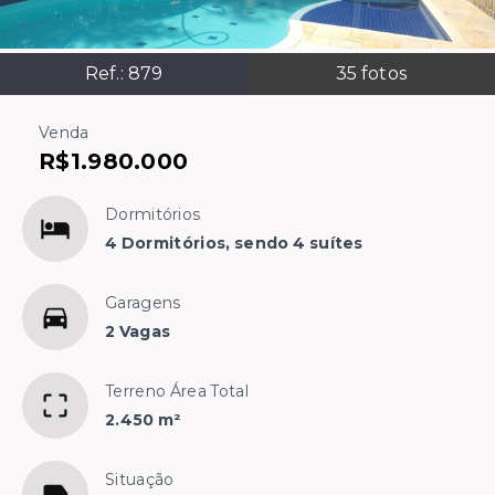
Ref.:
879
35
fotos
Venda
R$1.980.000
Dormitórios
4 Dormitórios, sendo 4 suítes
Garagens
2 Vagas
Terreno Área Total
2.450 m²
Situação