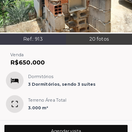
Ref.:
913
20
fotos
Venda
R$650.000
Dormitórios
3 Dormitórios, sendo 3 suítes
Terreno Área Total
3.000 m²
Agendar visita