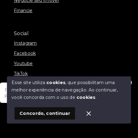
Negocie seu Imóvel
Financie
Social
Instagram
Facebook
Youtube
TikTok
Esse site utiliza
cookies
, que possibilitam uma
melhor experiência de navegação.
Ao continuar,
Fale com um de nossos consultores! Estamos
prontos para atende-lo e orienta-lo!
você concorda com o uso de
cookies
.
© Copyright 2026 - JDF NEGOCIOS IMOBILIARIOS -
Todos os direitos reservados
1
Concordo, continuar
SITE PARA IMOBILIARIA