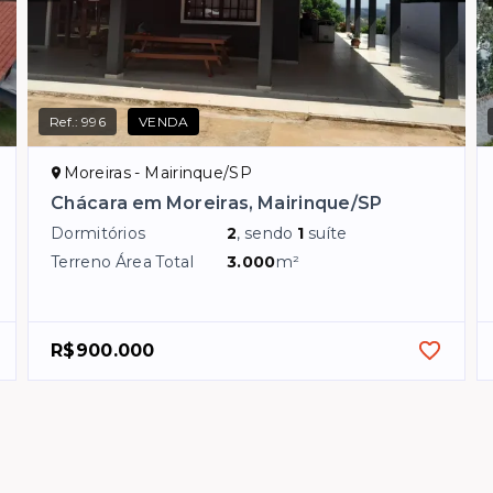
Ref.:
996
VENDA
Moreiras - Mairinque/SP
Chácara em Moreiras, Mairinque/SP
Dormitórios
2
, sendo
1
suíte
Terreno Área Total
3.000
m²
R$900.000