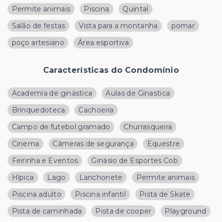
Permite animais
Piscina
Quintal
Salão de festas
Vista para a montanha
pomar
poço artesiano
Área esportiva
Características do Condomínio
Academia de ginástica
Aulas de Ginastica
Brinquedoteca
Cachoeira
Campo de futebol gramado
Churrasqueira
Cinema
Câmeras de segurança
Equestre
Feirinha e Eventos
Ginásio de Esportes Cob
Hípica
Lago
Lanchonete
Permite animais
Piscina adulto
Piscina infantil
Pista de Skate
Pista de caminhada
Pista de cooper
Playground