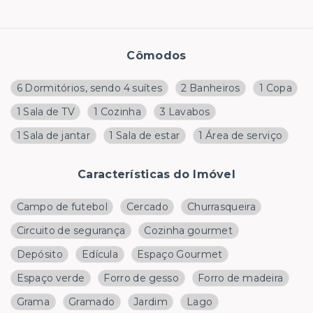
Cômodos
6 Dormitórios, sendo 4 suítes
2 Banheiros
1 Copa
1 Sala de TV
1 Cozinha
3 Lavabos
1 Sala de jantar
1 Sala de estar
1 Área de serviço
Características do Imóvel
Campo de futebol
Cercado
Churrasqueira
Circuito de segurança
Cozinha gourmet
Depósito
Edícula
Espaço Gourmet
Espaço verde
Forro de gesso
Forro de madeira
Grama
Gramado
Jardim
Lago