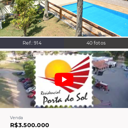
Ref.:
914
40
fotos
Venda
R$3.500.000