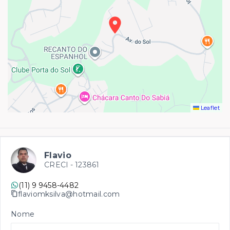
Leaflet
Flavio
CRECI -
123861
(11) 9 9458-4482
flaviomksilva@hotmail.com
Nome