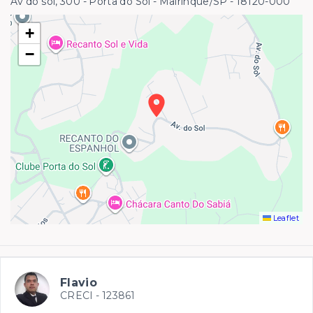
Av do sol, 300 - Porta do Sol - Mairinque/SP
- 18120-000
+
−
Leaflet
Flavio
CRECI -
123861