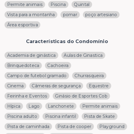
Permite animais
Piscina
Quintal
Vista para a montanha
pomar
poço artesiano
Área esportiva
Características do Condomínio
Academia de ginástica
Aulas de Ginastica
Brinquedoteca
Cachoeira
Campo de futebol gramado
Churrasqueira
Cinema
Câmeras de segurança
Equestre
Feirinha e Eventos
Ginásio de Esportes Cob
Hípica
Lago
Lanchonete
Permite animais
Piscina adulto
Piscina infantil
Pista de Skate
Pista de caminhada
Pista de cooper
Playground