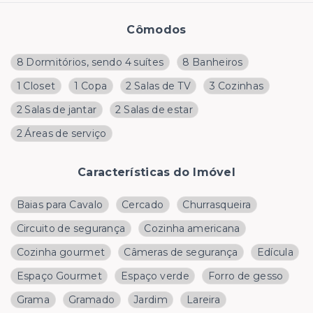
Cômodos
8 Dormitórios, sendo 4 suítes
8 Banheiros
1 Closet
1 Copa
2 Salas de TV
3 Cozinhas
2 Salas de jantar
2 Salas de estar
2 Áreas de serviço
Características do Imóvel
Baias para Cavalo
Cercado
Churrasqueira
Circuito de segurança
Cozinha americana
Cozinha gourmet
Câmeras de segurança
Edícula
Espaço Gourmet
Espaço verde
Forro de gesso
Grama
Gramado
Jardim
Lareira