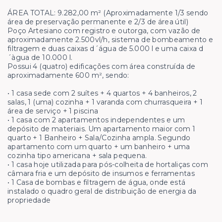
ÁREA TOTAL: 9.282,00 m² (Aproximadamente 1/3 sendo
área de preservação permanente e 2/3 de área útil)
Poço Artesiano com registro e outorga, com vazão de
aproximadamente 2.500vl/h, sistema de bombeamento e
filtragem e duas caixas d´água de 5.000 l e uma caixa d
´àgua de 10.000 l.
Possui 4 (quatro) edificações com área construída de
aproximadamente 600 m², sendo:
• 1 casa sede com 2 suítes + 4 quartos + 4 banheiros, 2
salas, 1 (uma) cozinha + 1 varanda com churrasqueira + 1
área de serviço + 1 piscina
• 1 casa com 2 apartamentos independentes e um
depósito de materiais. Um apartamento maior com 1
quarto + 1 Banheiro + Sala/Cozinha ampla. Segundo
apartamento com um quarto + um banheiro + uma
cozinha tipo americana + sala pequena.
• 1 casa hoje utilizada para pós-colheita de hortaliças com
câmara fria e um depósito de insumos e ferramentas
• 1 Casa de bombas e filtragem de água, onde está
instalado o quadro geral de distribuição de energia da
propriedade