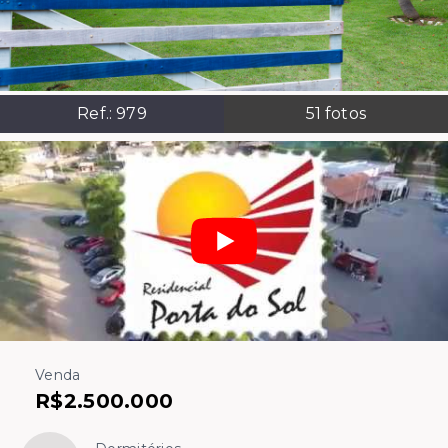
Ref.:
979
51
fotos
Venda
R$2.500.000