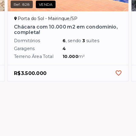
Ref.:
828
VENDA
Porta do Sol - Mairinque/SP
Chácara com 10.000 m2 em condominio,
completa!
Dormitórios
6
, sendo
3
suítes
Garagens
4
Terreno Área Total
10.000
m²
R$3.500.000