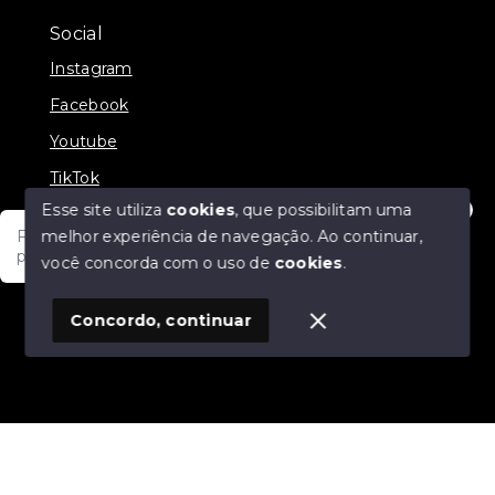
Social
Instagram
Facebook
Youtube
TikTok
Esse site utiliza
cookies
, que possibilitam uma
melhor experiência de navegação.
Ao continuar,
Fale com um de nossos consultores! Estamos
prontos para atende-lo e orienta-lo!
você concorda com o uso de
cookies
.
© Copyright 2026 - JDF NEGOCIOS IMOBILIARIOS -
Todos os direitos reservados
1
Concordo, continuar
SITE PARA IMOBILIARIA
Início
Histórico
Favoritos