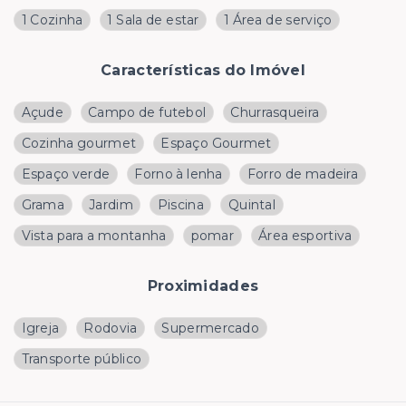
1 Cozinha
1 Sala de estar
1 Área de serviço
Características do Imóvel
Açude
Campo de futebol
Churrasqueira
Cozinha gourmet
Espaço Gourmet
Espaço verde
Forno à lenha
Forro de madeira
Grama
Jardim
Piscina
Quintal
Vista para a montanha
pomar
Área esportiva
Proximidades
Igreja
Rodovia
Supermercado
Transporte público