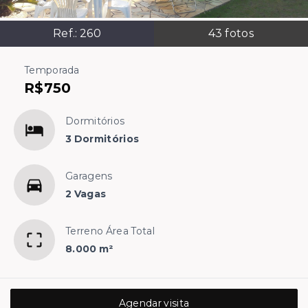
Ref.:
260
43
fotos
Temporada
R$750
Dormitórios
3 Dormitórios
Garagens
2 Vagas
Terreno Área Total
8.000 m²
Agendar visita