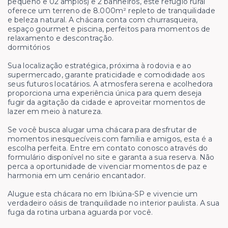
pequeno e 02 amplos) e 2 banheiros, este refúgio rural
oferece um terreno de 8.000m² repleto de tranquilidade
e beleza natural. A chácara conta com churrasqueira,
espaço gourmet e piscina, perfeitos para momentos de
relaxamento e descontração.
dormitórios
Sua localização estratégica, próxima à rodovia e ao
supermercado, garante praticidade e comodidade aos
seus futuros locatários. A atmosfera serena e acolhedora
proporciona uma experiência única para quem deseja
fugir da agitação da cidade e aproveitar momentos de
lazer em meio à natureza.
Se você busca alugar uma chácara para desfrutar de
momentos inesquecíveis com família e amigos, esta é a
escolha perfeita. Entre em contato conosco através do
formulário disponível no site e garanta a sua reserva. Não
perca a oportunidade de vivenciar momentos de paz e
harmonia em um cenário encantador.
Alugue esta chácara no em Ibiúna-SP e vivencie um
verdadeiro oásis de tranquilidade no interior paulista. A sua
fuga da rotina urbana aguarda por você.