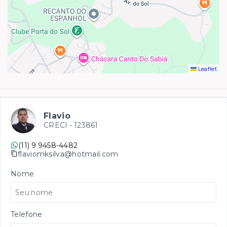
Leaflet
Flavio
CRECI -
123861
(11) 9 9458-4482
flaviomksilva@hotmail.com
Nome
Telefone