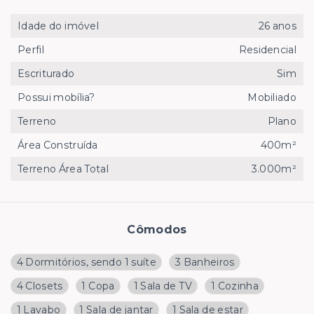
Idade do imóvel
26 anos
Perfil
Residencial
Escriturado
Sim
Possui mobília?
Mobiliado
Terreno
Plano
Área Construída
400m²
Terreno Área Total
3.000m²
Cômodos
4 Dormitórios, sendo 1 suíte
3 Banheiros
4 Closets
1 Copa
1 Sala de TV
1 Cozinha
1 Lavabo
1 Sala de jantar
1 Sala de estar