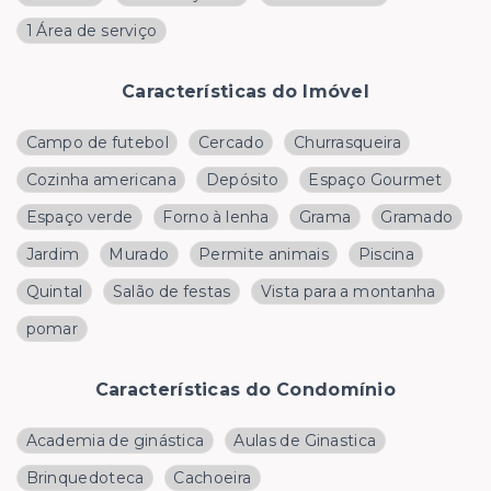
1 Área de serviço
Características do Imóvel
Campo de futebol
Cercado
Churrasqueira
Cozinha americana
Depósito
Espaço Gourmet
Espaço verde
Forno à lenha
Grama
Gramado
Jardim
Murado
Permite animais
Piscina
Quintal
Salão de festas
Vista para a montanha
pomar
Características do Condomínio
Academia de ginástica
Aulas de Ginastica
Brinquedoteca
Cachoeira