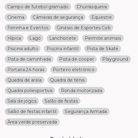
Campo de futebol gramado
Churrasqueira
Cinema
Câmeras de segurança
Equestre
Feirinha e Eventos
Ginásio de Esportes Cob
Hípica
Lago
Lanchonete
Permite animais
Piscina adulto
Piscina infantil
Pista de Skate
Pista de caminhada
Pista de cooper
Playground
Portaria 24 horas
Porteiro eletrônico
Quadra de areia
Quadra de tênis
Quadra poliesportiva
Ronda motorizada
Sala de jogos
Salão de festas
Salão de festas infantil
Segurança Armada
Área verde preservada