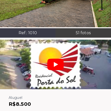
Ref.:
1010
51
fotos
Aluguel
R$8.500