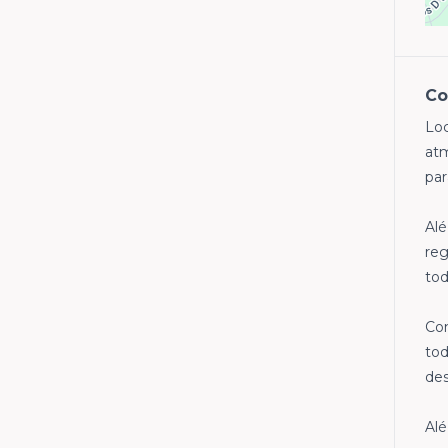
Co
Loc
atm
par
Alé
reg
to
Com
tod
des
Alé