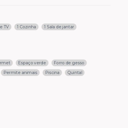
de TV
1 Cozinha
1 Sala de jantar
urmet
Espaço verde
Forro de gesso
Permite animais
Piscina
Quintal