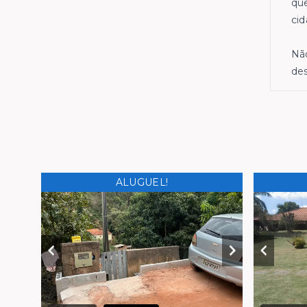
que
cid
Não
des
ALUGUEL!