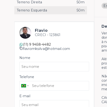
Terreno Direita
50m
E
Terreno Esquerda
50m
De
Flavio
Ve
CRECI -
123861
dor
à n
(11) 9 9458-4482
pis
flaviomksilva@hotmail.com
am
Nome
Alé
pro
est
Não
Telefone
con
imó
mel
E-mail
CA
CA