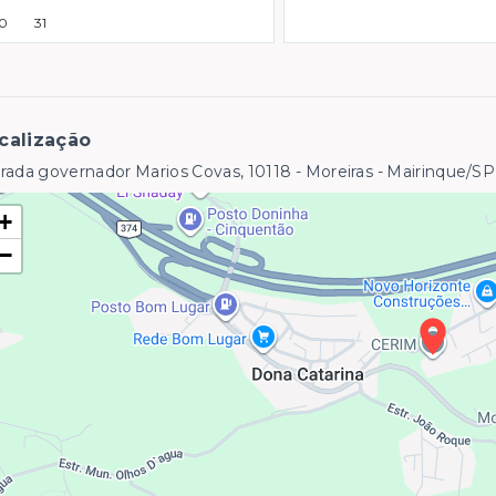
0
31
calização
rada governador Marios Covas, 10118 - Moreiras - Mairinque/SP
+
−