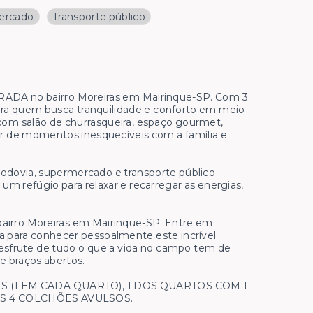
ercado
Transporte público
RADA no bairro Moreiras em Mairinque-SP. Com 3
 para quem busca tranquilidade e conforto em meio
com salão de churrasqueira, espaço gourmet,
tar de momentos inesquecíveis com a família e
, rodovia, supermercado e transporte público
m refúgio para relaxar e recarregar as energias,
bairro Moreiras em Mairinque-SP. Entre em
ta para conhecer pessoalmente este incrível
esfrute de tudo o que a vida no campo tem de
e braços abertos.
S (1 EM CADA QUARTO), 1 DOS QUARTOS COM 1
IS 4 COLCHÕES AVULSOS.