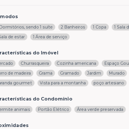
ômodos
Dormitórios, sendo 1 suíte
2 Banheiros
1 Copa
1 Sala 
Sala de estar
1 Área de serviço
racterísticas do Imóvel
ercado
Churrasqueira
Cozinha americana
Espaço Go
orro de madeira
Grama
Gramado
Jardim
Murado
aranda gourmet
Vista para a montanha
poço artesiano
racterísticas do Condomínio
ermite animais
Portão Elétrico
Área verde preservada
oximidades