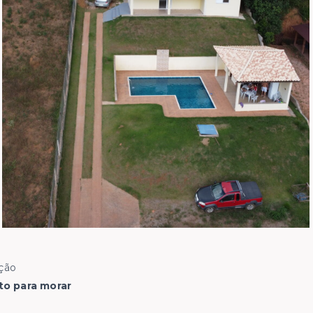
ção
to para morar