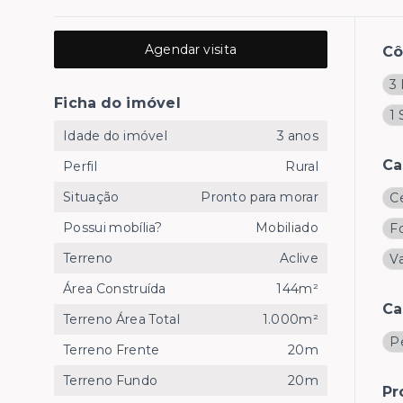
Agendar visita
C
3 
Ficha do imóvel
1 
Idade do imóvel
3 anos
Ca
Perfil
Rural
Situação
Pronto para morar
C
Possui mobília?
Mobiliado
F
Terreno
Aclive
V
Área Construída
144m²
Ca
Terreno Área Total
1.000m²
P
Terreno Frente
20m
Terreno Fundo
20m
Pr