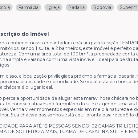
scola
Farmácia
Igreja
Padaria
Rodovia
Superm
scrição do imóvel
nha conhecer nossa encantadora chácara para locação TEMPO
mitórios, sendo 1 suíte, e 2 banheiros, este imóvel é perfeito
atureza. Com uma área total de 1000m², a propriedade conta 
cina ampla e varanda com uma vista incrível, ideal para desfru
igos.
m disso, a localização privilegiada próximo a farmácia, padaria
porciona praticidade e comodidade. Se você está em busca de u
a chácara é o lugar ideal.
 perca a oportunidade de alugar esta maravilhosa chácara no 
tato conosco através do formulário do site e agende uma visi
vel. Venha viver momentos especiais em meio à natureza e d
hor. Sua chácara dos sonhos está aqui, pronta para recebê-lo d
CIDADE PARA ATÉ 12 PESSOAS SENDO: 02 CAMAS TRILICHE
MA DE SOLTEIRO A MAIS, 1 CAMA DE CASAL NA SUITE E MA