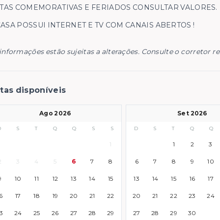
TAS COMEMORATIVAS E FERIADOS CONSULTAR VALORES.
CASA POSSUI INTERNET E TV COM CANAIS ABERTOS !
informações estão sujeitas a alterações. Consulte o corretor r
tas disponíveis
Ago 2026
Set 2026
D
S
T
Q
Q
S
S
D
S
T
Q
Q
1
1
2
3
2
3
4
5
6
7
8
6
7
8
9
10
9
10
11
12
13
14
15
13
14
15
16
17
6
17
18
19
20
21
22
20
21
22
23
24
3
24
25
26
27
28
29
27
28
29
30