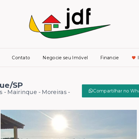
Contato
Negocie seu Imóvel
Financie
que/SP
Compartilhar no Wh
s - Mairinque -
Moreiras -