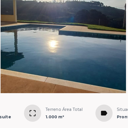
Terreno Área Total
Situa
suíte
1.000 m²
Pron