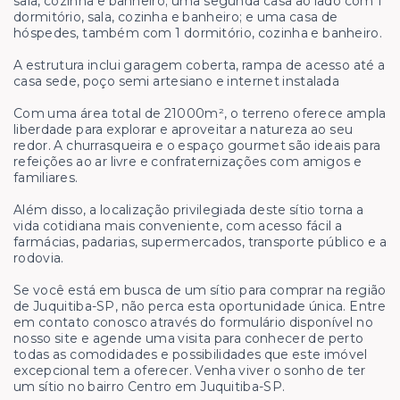
sala, cozinha e banheiro; uma segunda casa ao lado com 1
dormitório, sala, cozinha e banheiro; e uma casa de
hóspedes, também com 1 dormitório, cozinha e banheiro.
A estrutura inclui garagem coberta, rampa de acesso até a
casa sede, poço semi artesiano e internet instalada
Com uma área total de 21000m², o terreno oferece ampla
liberdade para explorar e aproveitar a natureza ao seu
redor. A churrasqueira e o espaço gourmet são ideais para
refeições ao ar livre e confraternizações com amigos e
familiares.
Além disso, a localização privilegiada deste sítio torna a
vida cotidiana mais conveniente, com acesso fácil a
farmácias, padarias, supermercados, transporte público e a
rodovia.
Se você está em busca de um sítio para comprar na região
de Juquitiba-SP, não perca esta oportunidade única. Entre
em contato conosco através do formulário disponível no
nosso site e agende uma visita para conhecer de perto
todas as comodidades e possibilidades que este imóvel
excepcional tem a oferecer. Venha viver o sonho de ter
um sítio no bairro Centro em Juquitiba-SP.