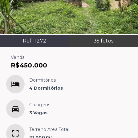
Ref.:
1272
35
fotos
Venda
R$450.000
Dormitórios
4 Dormitórios
Garagens
3 Vagas
Terreno Área Total
21.000 m²