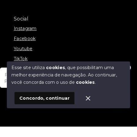
Social
Instagram
Facebook
Youtube
TikTok
Esse site utiliza
cookies
, que possibilitam uma
melhor experiência de navegação.
Ao continuar,
Fale com um de nossos consultores! Estamos
prontos para atende-lo e orienta-lo!
você concorda com o uso de
cookies
.
© Copyright 2026 - JDF NEGOCIOS IMOBILIARIOS -
Todos os direitos reservados
1
Concordo, continuar
SITE PARA IMOBILIARIA
Início
Histórico
Favoritos