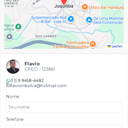
Leaflet
Flavio
CRECI -
123861
(11) 9 9458-4482
flaviomksilva@hotmail.com
Nome
Telefone