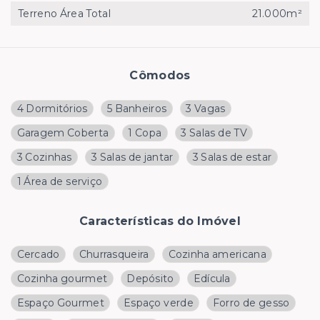
Terreno Área Total
21.000m²
Cômodos
4 Dormitórios
5 Banheiros
3 Vagas
Garagem Coberta
1 Copa
3 Salas de TV
3 Cozinhas
3 Salas de jantar
3 Salas de estar
1 Área de serviço
Características do Imóvel
Cercado
Churrasqueira
Cozinha americana
Cozinha gourmet
Depósito
Edícula
Espaço Gourmet
Espaço verde
Forro de gesso