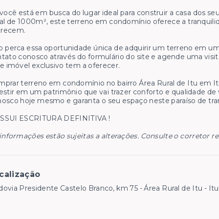
você está em busca do lugar ideal para construir a casa dos s
al de 1000m², este terreno em condomínio oferece a tranquili
recem.
 perca essa oportunidade única de adquirir um terreno em um 
tato conosco através do formulário do site e agende uma visi
e imóvel exclusivo tem a oferecer.
prar terreno em condomínio no bairro Área Rural de Itu em Itu
estir em um patrimônio que vai trazer conforto e qualidade de 
osco hoje mesmo e garanta o seu espaço neste paraíso de tra
SSUI ESCRITURA DEFINITIVA !
informações estão sujeitas a alterações. Consulte o corretor r
calização
ovia Presidente Castelo Branco, km 75 - Área Rural de Itu - It