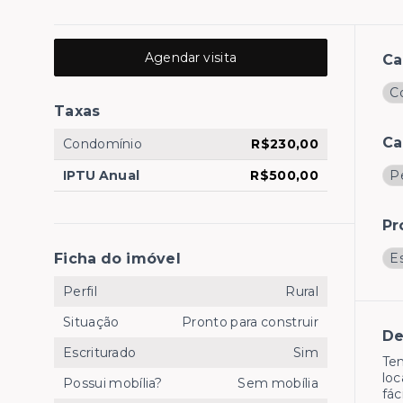
Agendar visita
Ca
Co
Taxas
Ca
Condomínio
R$230,00
IPTU Anual
R$500,00
P
Pr
Ficha do imóvel
E
Perfil
Rural
Situação
Pronto para construir
De
Escriturado
Sim
Ten
loc
Possui mobília?
Sem mobília
fác