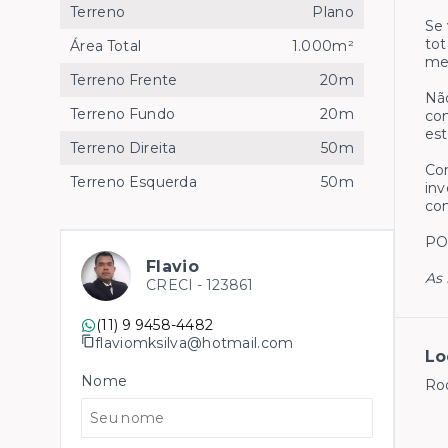
Terreno
Plano
Se 
tot
Área Total
1.000m²
me
Terreno Frente
20m
Não
Terreno Fundo
20m
con
est
Terreno Direita
50m
Com
Terreno Esquerda
50m
inv
con
PO
Flavio
As 
CRECI -
123861
(11) 9 9458-4482
flaviomksilva@hotmail.com
Lo
Nome
Rod