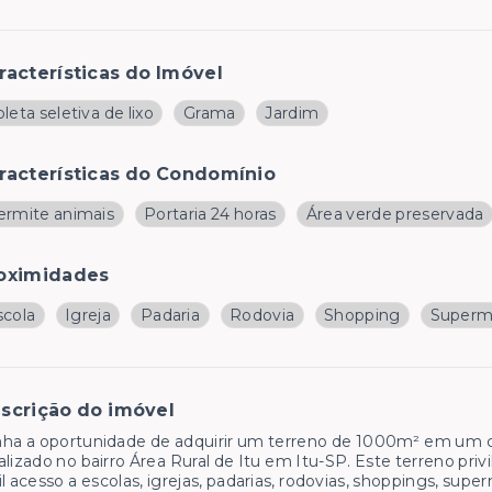
racterísticas do Imóvel
leta seletiva de lixo
Grama
Jardim
racterísticas do Condomínio
ermite animais
Portaria 24 horas
Área verde preservada
oximidades
scola
Igreja
Padaria
Rodovia
Shopping
Superm
scrição do imóvel
ha a oportunidade de adquirir um terreno de 1000m² em um c
alizado no bairro Área Rural de Itu em Itu-SP. Este terreno pr
il acesso a escolas, igrejas, padarias, rodovias, shoppings, sup