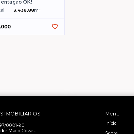
entação OK!
al
3.438,88
m²
.000
S IMOBILIARIOS
Menu
Início
397/0001-90
dor Mario Covas,
Sobre