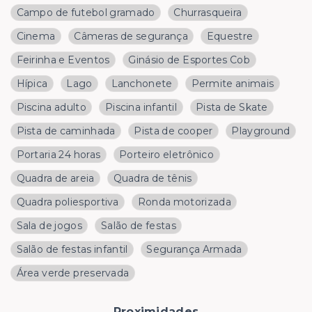
Campo de futebol gramado
Churrasqueira
Cinema
Câmeras de segurança
Equestre
Feirinha e Eventos
Ginásio de Esportes Cob
Hípica
Lago
Lanchonete
Permite animais
Piscina adulto
Piscina infantil
Pista de Skate
Pista de caminhada
Pista de cooper
Playground
Portaria 24 horas
Porteiro eletrônico
Quadra de areia
Quadra de tênis
Quadra poliesportiva
Ronda motorizada
Sala de jogos
Salão de festas
Salão de festas infantil
Segurança Armada
Área verde preservada
Proximidades