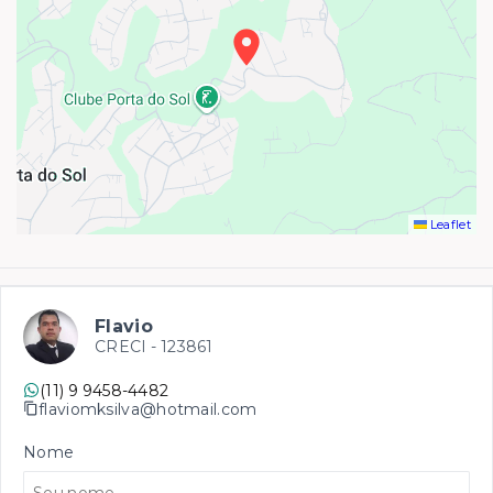
Leaflet
Flavio
CRECI -
123861
(11) 9 9458-4482
flaviomksilva@hotmail.com
Nome