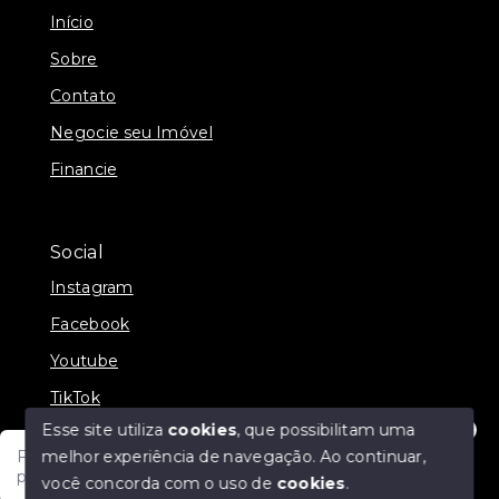
Início
Sobre
Contato
Negocie seu Imóvel
Financie
Social
Instagram
Facebook
Youtube
TikTok
Esse site utiliza
cookies
, que possibilitam uma
melhor experiência de navegação.
Ao continuar,
Fale com um de nossos consultores! Estamos
prontos para atende-lo e orienta-lo!
você concorda com o uso de
cookies
.
© Copyright 2026 - JDF NEGOCIOS IMOBILIARIOS -