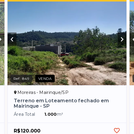
Ref.:
849
VENDA
Moreiras - Mairinque/SP
Terreno em Loteamento fechado em
Mairinque - SP
Área Total
1.000
m²
R$120.000