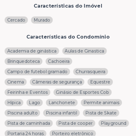
Características do Imóvel
Cercado
Murado
Características do Condomínio
Academia de ginástica
Aulas de Ginastica
Brinquedoteca
Cachoeira
Campo de futebol gramado
Churrasqueira
Cinema
Câmeras de segurança
Equestre
Feirinha e Eventos
Ginásio de Esportes Cob
Hípica
Lago
Lanchonete
Permite animais
Piscina adulto
Piscina infantil
Pista de Skate
Pista de caminhada
Pista de cooper
Playground
Portaria 24 horas
Porteiro eletrônico