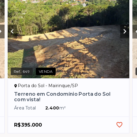
Ref.:
649
VENDA
Porta do Sol - Mairinque/SP
Terreno em Condomínio Porta do Sol
com vista!
Área Total
2.400
m²
R$395.000