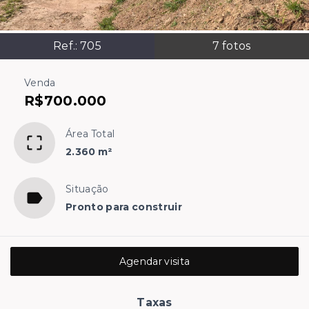
Ref.:
705
7
fotos
Venda
R$700.000
Área Total
2.360 m²
Situação
Pronto para construir
Agendar visita
Taxas