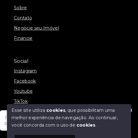
Sobre
Contato
Negocie seu Imóvel
Financie
Social
Instagram
Facebook
Youtube
TikTok
Esse site utiliza
cookies
, que possibilitam uma
melhor experiência de navegação.
Ao continuar,
Fale com um de nossos consultores! Estamos
prontos para atende-lo e orienta-lo!
você concorda com o uso de
cookies
.
© Copyright 2026 - JDF NEGOCIOS IMOBILIARIOS -
Todos os direitos reservados
1