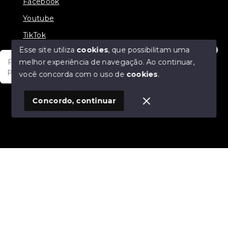
Facebook
Youtube
TikTok
Esse site utiliza
cookies
, que possibilitam uma
melhor experiência de navegação.
Ao continuar,
Fale com um de nossos consultores! Estamos
prontos para atende-lo e orienta-lo!
você concorda com o uso de
cookies
.
© Copyright 2026 - JDF NEGOCIOS IMOBILIARIOS -
Todos os direitos reservados
1
Concordo, continuar
SITE PARA IMOBILIARIA
Início
Histórico
Favoritos