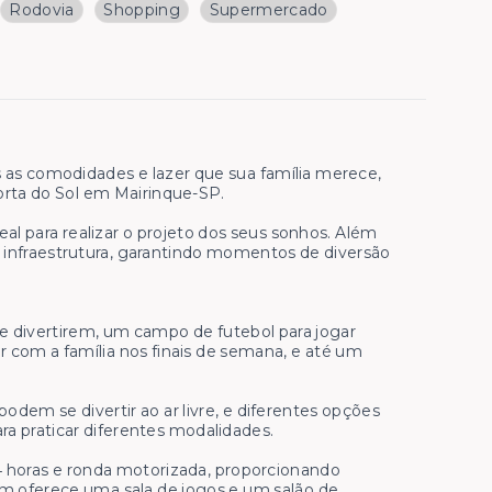
Rodovia
Shopping
Supermercado
s comodidades e lazer que sua família merece,
orta do Sol em Mairinque-SP.
al para realizar o projeto dos seus sonhos. Além
 infraestrutura, garantindo momentos de diversão
e divertirem, um campo de futebol para jogar
 com a família nos finais de semana, e até um
dem se divertir ao ar livre, e diferentes opções
ara praticar diferentes modalidades.
4 horas e ronda motorizada, proporcionando
ém oferece uma sala de jogos e um salão de