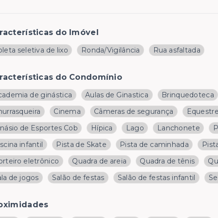
racterísticas do Imóvel
leta seletiva de lixo
Ronda/Vigilância
Rua asfaltada
racterísticas do Condomínio
cademia de ginástica
Aulas de Ginastica
Brinquedoteca
hurrasqueira
Cinema
Câmeras de segurança
Equestr
inásio de Esportes Cob
Hípica
Lago
Lanchonete
P
scina infantil
Pista de Skate
Pista de caminhada
Pist
rteiro eletrônico
Quadra de areia
Quadra de tênis
Qu
la de jogos
Salão de festas
Salão de festas infantil
Se
oximidades