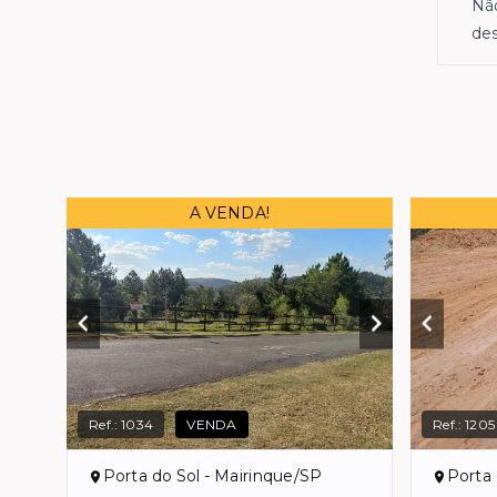
Não
des
A VENDA!
Ref.:
1034
VENDA
Ref.:
1205
Porta do Sol - Mairinque/SP
Porta 