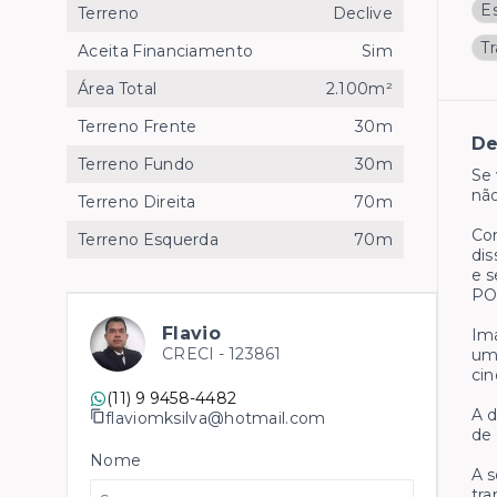
E
Terreno
Declive
T
Aceita Financiamento
Sim
Área Total
2.100m²
Terreno Frente
30m
De
Terreno Fundo
30m
Se 
não
Terreno Direita
70m
Com
Terreno Esquerda
70m
dis
e s
PO
Flavio
Ima
CRECI -
123861
uma
cin
(11) 9 9458-4482
A d
flaviomksilva@hotmail.com
de 
Nome
A s
tra