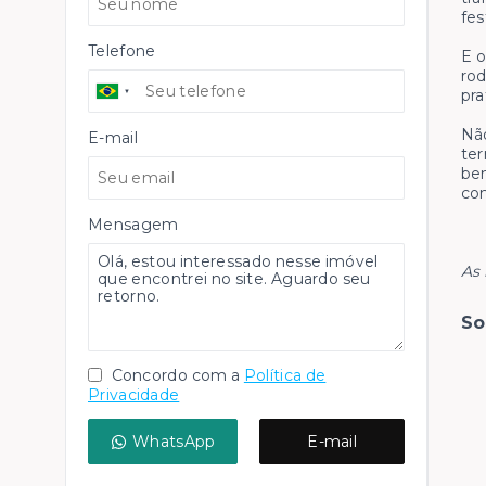
fe
Telefone
E o
rod
pra
Não
E-mail
ter
bem
co
Mensagem
As 
So
Concordo com a
Política de
Privacidade
WhatsApp
E-mail