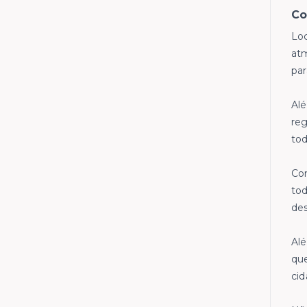
Co
Loc
atm
par
Alé
reg
to
Com
tod
des
Alé
que
cid