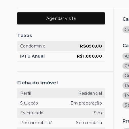
Agendar visita
Ca
Co
Taxas
Ca
Condomínio
R$850,00
IPTU Anual
R$1.000,00
A
C
G
Ficha do imóvel
Pi
Perfil
Residencial
Po
Situação
Em preparação
Sa
Escriturado
Sim
Pr
Possui mobília?
Sem mobília