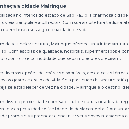
nheça a cidade Mairinque
alizada no interior do estado de São Paulo, a charmosa cidade
osfera tranquila e acolhedora. Com sua arquitetura tradicional 
a quem busca sossego e qualidade de vida.
m de sua beleza natural, Mairinque oferece uma infraestrutura
ião. Com escolas de qualidade, hospitais, supermercados e comé
do o conforto e comodidade que seus moradores precisam.
 diversas opções de imóveis disponíveis, desde casas térrea
os os gostos e estilos de vida. Seja para quem busca um refúg
eja se estabelecer de vez na cidade, Mairinque é o destino idea
m disso, a proximidade com São Paulo e outras cidades da re
m busca praticidade e facilidade de deslocamento. Com uma v
ade promete surpreender e encantar seus novos moradores co