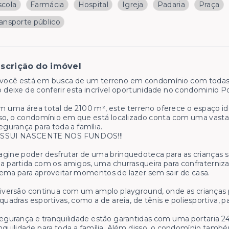
scola
Farmácia
Hospital
Igreja
Padaria
Praça
ransporte público
scrição do imóvel
você está em busca de um terreno em condomínio com todas a
 deixe de conferir esta incrível oportunidade no condominio P
 uma área total de 2100 m², este terreno oferece o espaço ide
so, o condomínio em que está localizado conta com uma vasta
egurança para toda a família.
SSUI NASCENTE NOS FUNDOS!!!
gine poder desfrutar de uma brinquedoteca para as crianças s
 partida com os amigos, uma churrasqueira para confraternizar
ema para aproveitar momentos de lazer sem sair de casa.
iversão continua com um amplo playground, onde as crianças po
quadras esportivas, como a de areia, de tênis e poliesportiva, p
egurança e tranquilidade estão garantidas com uma portaria 2
nquilidade para toda a família. Além disso, o condomínio tamb