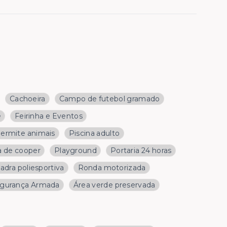
Cachoeira
Campo de futebol gramado
e
Feirinha e Eventos
ermite animais
Piscina adulto
a de cooper
Playground
Portaria 24 horas
adra poliesportiva
Ronda motorizada
gurança Armada
Área verde preservada