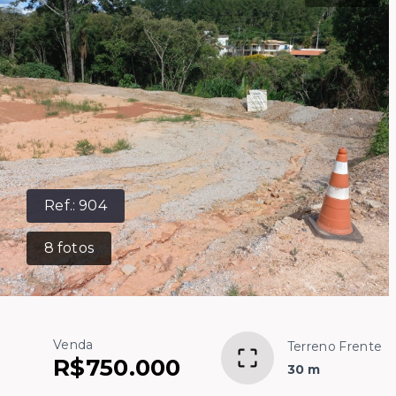
Ref.:
904
8
fotos
Venda
Terreno Frente
R$750.000
30 m