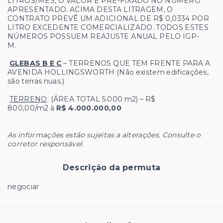
LITROS/MÊS, O VALOR É PRÉ-FIXADO NO NÚMERO
APRESENTADO. ACIMA DESTA LITRAGEM, O
CONTRATO PREVÊ UM ADICIONAL DE R$ 0,0334 POR
LITRO EXCEDENTE COMERCIALIZADO. TODOS ESTES
NÚMEROS POSSUEM REAJUSTE ANUAL PELO IGP-
M.
GLEBAS B E C
– TERRENOS QUE TEM FRENTE PARA A
AVENIDA HOLLINGSWORTH (Não existem edificações,
são terras nuas.)
TERRENO
: (ÁREA TOTAL 5.000 m2) – R$
800,00/m2 à
R$ 4.000.000,00
As informações estão sujeitas a alterações. Consulte o
corretor responsável.
Descrição da permuta
negociar