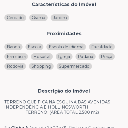
Características do Imóvel
Cercado
Grama
Jardim
Proximidades
Banco
Escola
Escola de idioma
Faculdade
Farmácia
Hospital
Igreja
Padaria
Praça
Rodovia
Shopping
Supermercado
Descrição do imóvel
TERRENO QUE FICA NA ESQUINA DAS AVENIDAS
INDEPENDÊNCIA E HOLLINGSWORTH
TERRENO: (ÁREA TOTAL 2.500 m2)
Na
Gleba A
(área de 2.500m2), Posto de Gasolina que